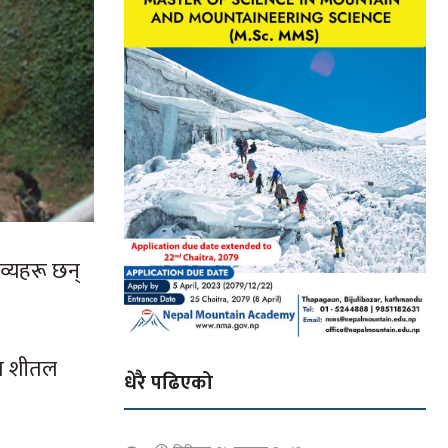
तव्यहरू छन्
ता शीतल
धेरै पढिएको