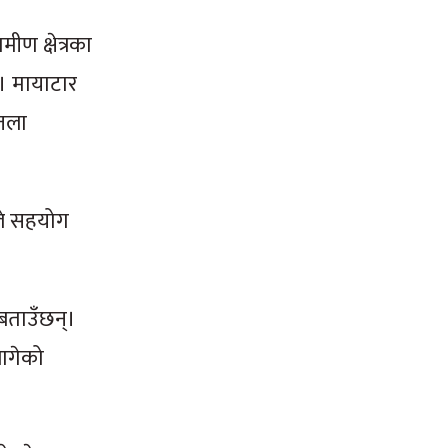
ीण क्षेत्रका
्। मायाटार
्तला
ाले सहयोग
 बताउँछन्।
लागेको