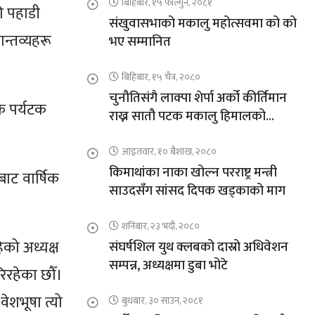
बिहिबार, १५ फाल्गुन, २०८१
ो पहाडी
संखुवासभाको मकालु महोत्सवमा को को
न्तव्यहरू
भए सम्मानित
बिहिबार, १५ चैत्र, २०८०
चुनौतिसंगै लाक्पा शेर्पा अर्को कीर्तिमान
क पर्यटक
राख्न सातौ पटक मकालु हिमालको
आरोहणमा
आइतवार, १० बैशाख, २०८०
किमाथांका नाका खोल्न परराष्ट्र मन्त्री
ाट वार्षिक
साउदसँग सांसद दिपक खड्काको माग
शनिबार, २३ भदौ, २०८०
को अध्यक्ष
संघर्षशिल युथ क्लबको दास्रो अधिवेशन
सम्पन्न, अध्यक्षमा डुबा भोटे
रिरहेका छौँ।
ेशभूषा त्यो
बुधबार, ३० साउन, २०८१