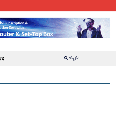
ुद
खोज्नुहोस