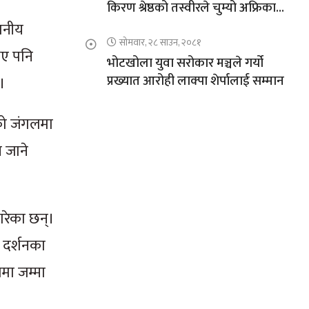
किरण श्रेष्ठको तस्वीरले चुम्यो अफ्रिकाको
चुचुरो
थानीय
सोमवार, २८ साउन, २०८१
भए पनि
भोटखोला युवा सरोकार मञ्चले गर्यो
प्रख्यात आरोही लाक्पा शेर्पालाई सम्मान
्।
ीको जंगलमा
म जाने
गरेका छन्।
र दर्शनका
मा जम्मा