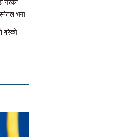
े गरेका
्नेतले भने।
ी गरेको