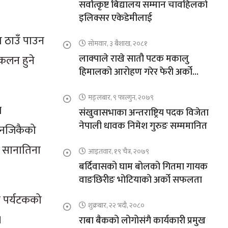
सर्वोत्कृष्ट बिद्यालय सम्मान चावहिलको
इलिक्सर एकेडेमीलाई
ा ठाउँ पाउन
सोमवार, ३ बैशाख, २०८१
लाक्पाले राखे सातौ पटक मकालु
ंकलन हुने
हिमालको आरोहण गरेर फेरी अर्को
कीर्तिमान
मङ्लबार, ९ फाल्गुन, २०७९
े
संखुवासभाका अन्तराष्ट्रिय पदक विजेता
नेपाली धावक निमेश गुरुङ सम्ममानित
। नजिकैको
्य सानातिना
आइतवार, १९ चैत्र, २०७९
बर्दिवासको घाम बोलको गितमा गायक
वाङछिरीङ भोटियाको अर्को सफलता
ि पर्यटकको
शुक्रबार, २२ भदौ, २०८०
।
राबा बैकको लोगोसंगै कार्यकारी प्रमुख