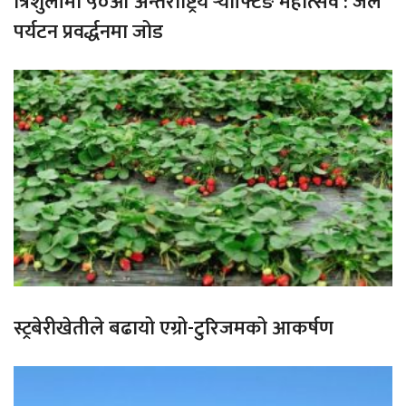
त्रिशुलीमा ५०औँ अन्तर्राष्ट्रिय र्‍याफ्टिङ महोत्सव : जल
पर्यटन प्रवर्द्धनमा जोड
स्ट्रबेरीखेतीले बढायो एग्रो-टुरिजमको आकर्षण