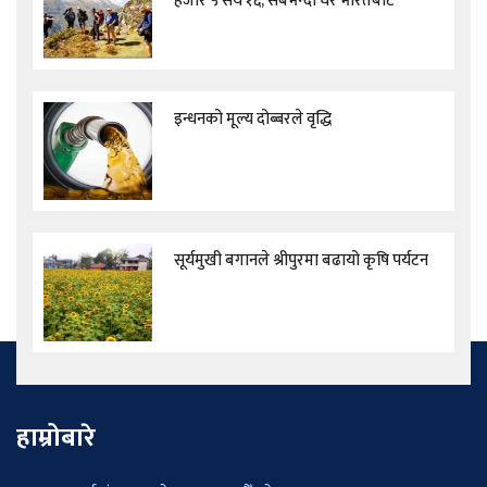
हजार ५ सय १६, सबैभन्दा धेरै भारतबाट
इन्धनको मूल्य दोब्बरले वृद्धि
सूर्यमुखी बगानले श्रीपुरमा बढायो कृषि पर्यटन
हाम्रोबारे