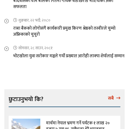
बर्दिवासको घाम बोलको गितमा गायक वाङछिरीङ भोटियाको अर्को
सफलता
शुक्रबार, २२ भदौ, २०८०
राबा बैकको लोगोसंगै कार्यकारी प्रमुख किरण श्रेष्ठको तस्वीरले चुम्यो
अफ्रिकाको चुचुरो
सोमवार, २८ साउन, २०८१
भोटखोला युवा सरोकार मञ्चले गर्यो प्रख्यात आरोही लाक्पा शेर्पालाई सम्मान
छुटाउनुभयो कि?
सबै
मार्चमा नेपाल भ्रमण गर्ने पर्यटक १ लाख २०