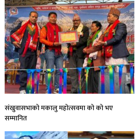
संखुवासभाको मकालु महोत्सवमा को को भए
सम्मानित