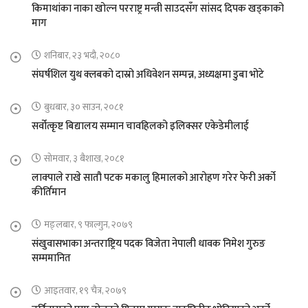
किमाथांका नाका खोल्न परराष्ट्र मन्त्री साउदसँग सांसद दिपक खड्काको
माग
शनिबार, २३ भदौ, २०८०
संघर्षशिल युथ क्लबको दास्रो अधिवेशन सम्पन्न, अध्यक्षमा डुबा भोटे
बुधबार, ३० साउन, २०८१
सर्वोत्कृष्ट बिद्यालय सम्मान चावहिलको इलिक्सर एकेडेमीलाई
सोमवार, ३ बैशाख, २०८१
लाक्पाले राखे सातौ पटक मकालु हिमालको आरोहण गरेर फेरी अर्को
कीर्तिमान
मङ्लबार, ९ फाल्गुन, २०७९
संखुवासभाका अन्तराष्ट्रिय पदक विजेता नेपाली धावक निमेश गुरुङ
सम्ममानित
आइतवार, १९ चैत्र, २०७९