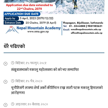
धेरै पढिएको
बिहिबार, १५ फाल्गुन, २०८१
संखुवासभाको मकालु महोत्सवमा को को भए सम्मानित
बिहिबार, १५ चैत्र, २०८०
चुनौतिसंगै लाक्पा शेर्पा अर्को कीर्तिमान राख्न सातौ पटक मकालु हिमालको
आरोहणमा
आइतवार, १० बैशाख, २०८०