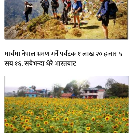
मार्चमा नेपाल भ्रमण गर्ने पर्यटक १ लाख २० हजार ५
सय १६, सबैभन्दा धेरै भारतबाट