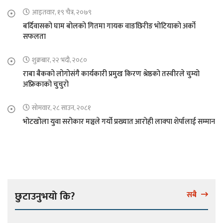
आइतवार, १९ चैत्र, २०७९
बर्दिवासको घाम बोलको गितमा गायक वाङछिरीङ भोटियाको अर्को
सफलता
शुक्रबार, २२ भदौ, २०८०
राबा बैकको लोगोसंगै कार्यकारी प्रमुख किरण श्रेष्ठको तस्वीरले चुम्यो
अफ्रिकाको चुचुरो
सोमवार, २८ साउन, २०८१
भोटखोला युवा सरोकार मञ्चले गर्यो प्रख्यात आरोही लाक्पा शेर्पालाई सम्मान
छुटाउनुभयो कि?
सबै