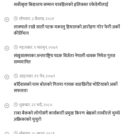
सर्वोत्कृष्ट बिद्यालय सम्मान चावहिलको इलिक्सर एकेडेमीलाई
सोमवार, ३ बैशाख, २०८१
लाक्पाले राखे सातौ पटक मकालु हिमालको आरोहण गरेर फेरी अर्को
कीर्तिमान
मङ्लबार, ९ फाल्गुन, २०७९
संखुवासभाका अन्तराष्ट्रिय पदक विजेता नेपाली धावक निमेश गुरुङ
सम्ममानित
आइतवार, १९ चैत्र, २०७९
बर्दिवासको घाम बोलको गितमा गायक वाङछिरीङ भोटियाको अर्को
सफलता
शुक्रबार, २२ भदौ, २०८०
राबा बैकको लोगोसंगै कार्यकारी प्रमुख किरण श्रेष्ठको तस्वीरले चुम्यो
अफ्रिकाको चुचुरो
सोमवार, २८ साउन, २०८१