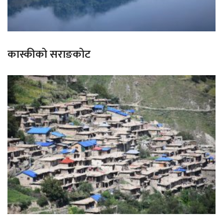
कास्कीको सराङकोट