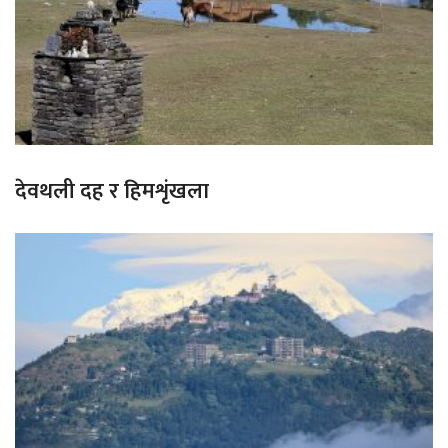
देवथली दह र हिमशृंखला