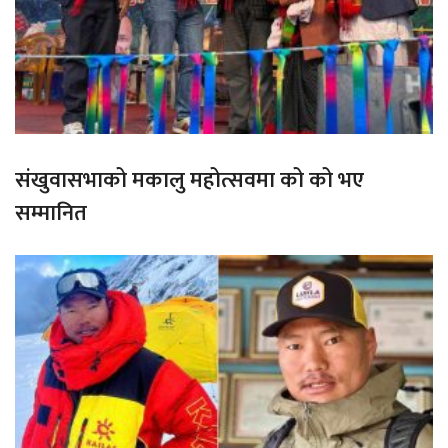
संखुवासभाको मकालु महोत्सवमा को को भए
सम्मानित