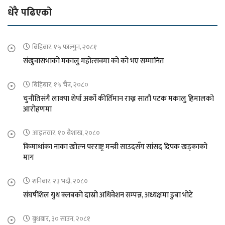
धेरै पढिएको
बिहिबार, १५ फाल्गुन, २०८१
संखुवासभाको मकालु महोत्सवमा को को भए सम्मानित
बिहिबार, १५ चैत्र, २०८०
चुनौतिसंगै लाक्पा शेर्पा अर्को कीर्तिमान राख्न सातौ पटक मकालु हिमालको
आरोहणमा
आइतवार, १० बैशाख, २०८०
किमाथांका नाका खोल्न परराष्ट्र मन्त्री साउदसँग सांसद दिपक खड्काको
माग
शनिबार, २३ भदौ, २०८०
संघर्षशिल युथ क्लबको दास्रो अधिवेशन सम्पन्न, अध्यक्षमा डुबा भोटे
बुधबार, ३० साउन, २०८१