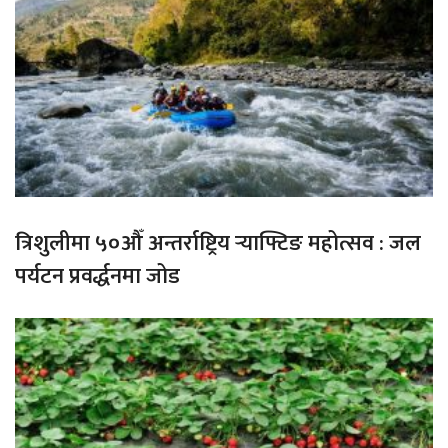
त्रिशुलीमा ५०औँ अन्तर्राष्ट्रिय र्‍याफ्टिङ महोत्सव : जल
पर्यटन प्रवर्द्धनमा जोड