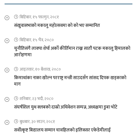
बिहिबार, १५ फाल्गुन, २०८१
संखुवासभाको मकालु महोत्सवमा को को भए सम्मानित
बिहिबार, १५ चैत्र, २०८०
चुनौतिसंगै लाक्पा शेर्पा अर्को कीर्तिमान राख्न सातौ पटक मकालु हिमालको
आरोहणमा
आइतवार, १० बैशाख, २०८०
किमाथांका नाका खोल्न परराष्ट्र मन्त्री साउदसँग सांसद दिपक खड्काको
माग
शनिबार, २३ भदौ, २०८०
संघर्षशिल युथ क्लबको दास्रो अधिवेशन सम्पन्न, अध्यक्षमा डुबा भोटे
बुधबार, ३० साउन, २०८१
सर्वोत्कृष्ट बिद्यालय सम्मान चावहिलको इलिक्सर एकेडेमीलाई