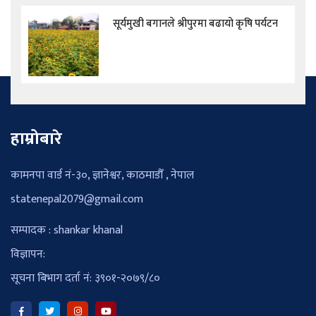
सूर्यमुखी बगानले श्रीपुरमा बढायो कृषि पर्यटन
हाम्रोबारे
कामनपा वार्ड नं-३०, ज्ञानेश्वर, काठमाडौँ , नेपाल
statenepal2079@gmail.com
सम्पादक : shankar khanal
विज्ञापन:
सूचना बिभाग दर्ता नं: ३९०१-२०७९/८०