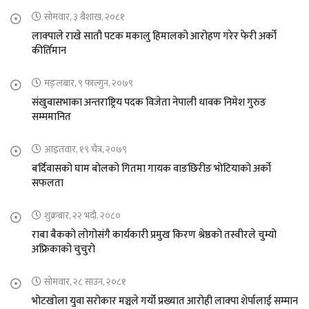
सोमवार, ३ बैशाख, २०८१
लाक्पाले राखे सातौ पटक मकालु हिमालको आरोहण गरेर फेरी अर्को
कीर्तिमान
मङ्लबार, ९ फाल्गुन, २०७९
संखुवासभाका अन्तराष्ट्रिय पदक विजेता नेपाली धावक निमेश गुरुङ
सम्ममानित
आइतवार, १९ चैत्र, २०७९
बर्दिवासको घाम बोलको गितमा गायक वाङछिरीङ भोटियाको अर्को
सफलता
शुक्रबार, २२ भदौ, २०८०
राबा बैकको लोगोसंगै कार्यकारी प्रमुख किरण श्रेष्ठको तस्वीरले चुम्यो
अफ्रिकाको चुचुरो
सोमवार, २८ साउन, २०८१
भोटखोला युवा सरोकार मञ्चले गर्यो प्रख्यात आरोही लाक्पा शेर्पालाई सम्मान