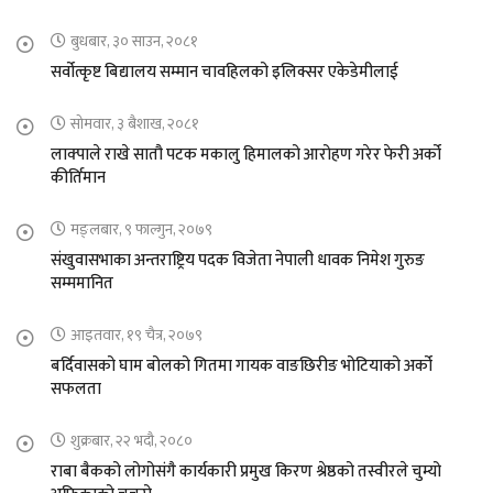
बुधबार, ३० साउन, २०८१
सर्वोत्कृष्ट बिद्यालय सम्मान चावहिलको इलिक्सर एकेडेमीलाई
सोमवार, ३ बैशाख, २०८१
लाक्पाले राखे सातौ पटक मकालु हिमालको आरोहण गरेर फेरी अर्को
कीर्तिमान
मङ्लबार, ९ फाल्गुन, २०७९
संखुवासभाका अन्तराष्ट्रिय पदक विजेता नेपाली धावक निमेश गुरुङ
सम्ममानित
आइतवार, १९ चैत्र, २०७९
बर्दिवासको घाम बोलको गितमा गायक वाङछिरीङ भोटियाको अर्को
सफलता
शुक्रबार, २२ भदौ, २०८०
राबा बैकको लोगोसंगै कार्यकारी प्रमुख किरण श्रेष्ठको तस्वीरले चुम्यो