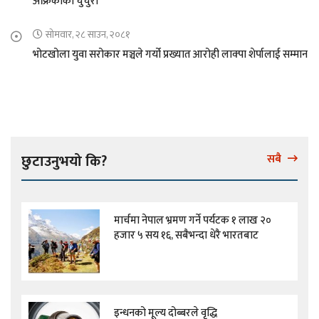
अफ्रिकाको चुचुरो
सोमवार, २८ साउन, २०८१
भोटखोला युवा सरोकार मञ्चले गर्यो प्रख्यात आरोही लाक्पा शेर्पालाई सम्मान
छुटाउनुभयो कि?
सबै
मार्चमा नेपाल भ्रमण गर्ने पर्यटक १ लाख २०
हजार ५ सय १६, सबैभन्दा धेरै भारतबाट
इन्धनको मूल्य दोब्बरले वृद्धि