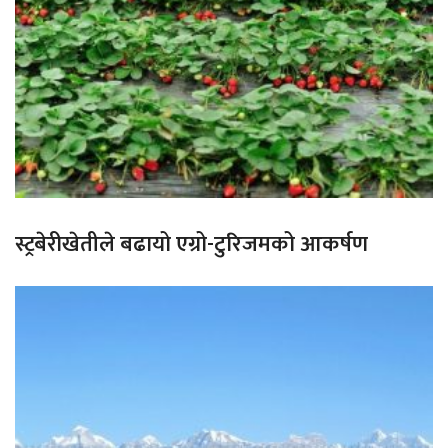
स्ट्रबेरीखेतीले बढायो एग्रो-टुरिजमको आकर्षण