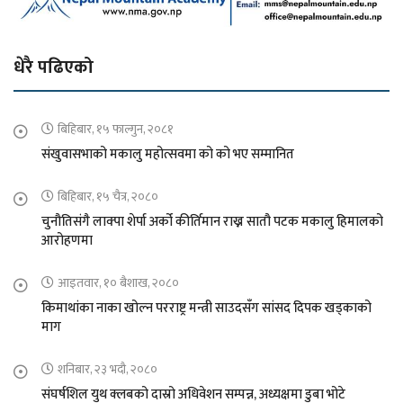
धेरै पढिएको
बिहिबार, १५ फाल्गुन, २०८१
संखुवासभाको मकालु महोत्सवमा को को भए सम्मानित
बिहिबार, १५ चैत्र, २०८०
चुनौतिसंगै लाक्पा शेर्पा अर्को कीर्तिमान राख्न सातौ पटक मकालु हिमालको
आरोहणमा
आइतवार, १० बैशाख, २०८०
किमाथांका नाका खोल्न परराष्ट्र मन्त्री साउदसँग सांसद दिपक खड्काको
माग
शनिबार, २३ भदौ, २०८०
संघर्षशिल युथ क्लबको दास्रो अधिवेशन सम्पन्न, अध्यक्षमा डुबा भोटे