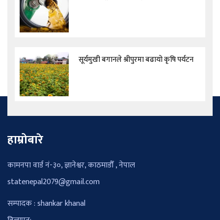
सूर्यमुखी बगानले श्रीपुरमा बढायो कृषि पर्यटन
हाम्रोबारे
कामनपा वार्ड नं-३०, ज्ञानेश्वर, काठमाडौँ , नेपाल
statenepal2079@gmail.com
सम्पादक : shankar khanal