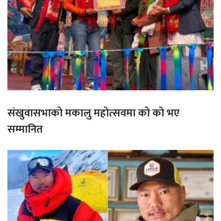
संखुवासभाको मकालु महोत्सवमा को को भए
सम्मानित