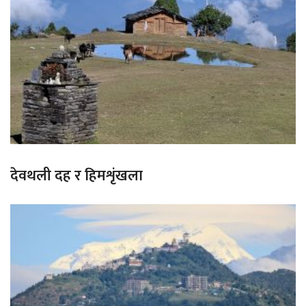
देवथली दह र हिमशृंखला