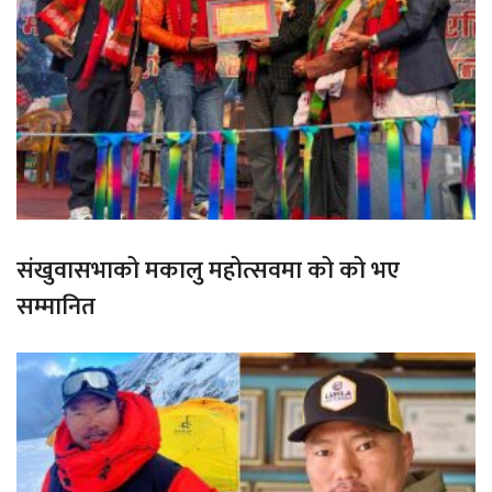
संखुवासभाको मकालु महोत्सवमा को को भए
सम्मानित