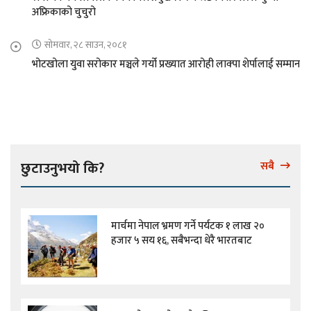
अफ्रिकाको चुचुरो
सोमवार, २८ साउन, २०८१
भोटखोला युवा सरोकार मञ्चले गर्यो प्रख्यात आरोही लाक्पा शेर्पालाई सम्मान
छुटाउनुभयो कि?
सबै
मार्चमा नेपाल भ्रमण गर्ने पर्यटक १ लाख २०
हजार ५ सय १६, सबैभन्दा धेरै भारतबाट