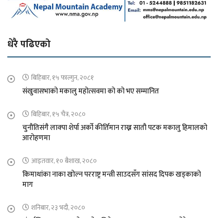
धेरै पढिएको
बिहिबार, १५ फाल्गुन, २०८१
संखुवासभाको मकालु महोत्सवमा को को भए सम्मानित
बिहिबार, १५ चैत्र, २०८०
चुनौतिसंगै लाक्पा शेर्पा अर्को कीर्तिमान राख्न सातौ पटक मकालु हिमालको
आरोहणमा
आइतवार, १० बैशाख, २०८०
किमाथांका नाका खोल्न परराष्ट्र मन्त्री साउदसँग सांसद दिपक खड्काको
माग
शनिबार, २३ भदौ, २०८०