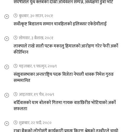
संघर्षशिल युथ क्लबको दास्रो अधिवेशन सम्पन्न, अध्यक्षमा डुबा भोटे
बुधबार, ३० साउन, २०८१
सर्वोत्कृष्ट बिद्यालय सम्मान चावहिलको इलिक्सर एकेडेमीलाई
सोमवार, ३ बैशाख, २०८१
लाक्पाले राखे सातौ पटक मकालु हिमालको आरोहण गरेर फेरी अर्को
कीर्तिमान
मङ्लबार, ९ फाल्गुन, २०७९
संखुवासभाका अन्तराष्ट्रिय पदक विजेता नेपाली धावक निमेश गुरुङ
सम्ममानित
आइतवार, १९ चैत्र, २०७९
बर्दिवासको घाम बोलको गितमा गायक वाङछिरीङ भोटियाको अर्को
सफलता
शुक्रबार, २२ भदौ, २०८०
राबा बैकको लोगोसंगै कार्यकारी प्रमुख किरण श्रेष्ठको तस्वीरले चुम्यो