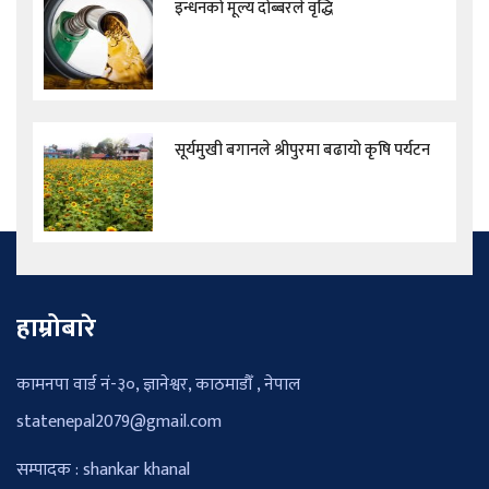
इन्धनको मूल्य दोब्बरले वृद्धि
सूर्यमुखी बगानले श्रीपुरमा बढायो कृषि पर्यटन
हाम्रोबारे
कामनपा वार्ड नं-३०, ज्ञानेश्वर, काठमाडौँ , नेपाल
statenepal2079@gmail.com
सम्पादक : shankar khanal