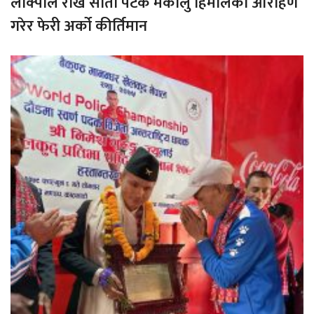
लाक्पाले राखे सातौ पटक मकालु हिमालको आरोहण
गरेर फेरी अर्को कीर्तिमान