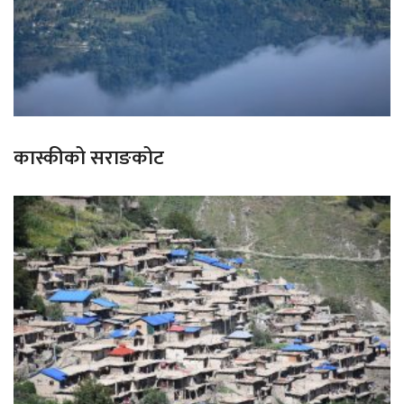
कास्कीको सराङकोट