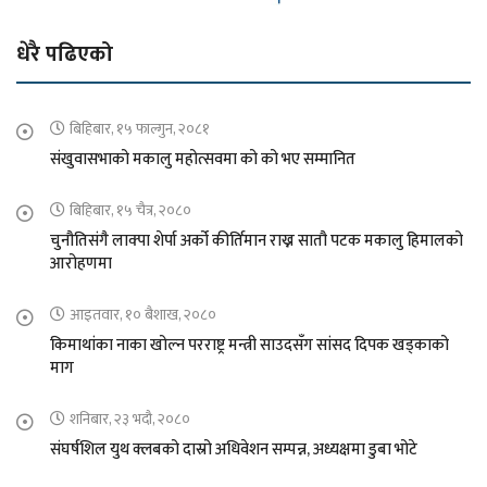
धेरै पढिएको
बिहिबार, १५ फाल्गुन, २०८१
संखुवासभाको मकालु महोत्सवमा को को भए सम्मानित
बिहिबार, १५ चैत्र, २०८०
चुनौतिसंगै लाक्पा शेर्पा अर्को कीर्तिमान राख्न सातौ पटक मकालु हिमालको
आरोहणमा
आइतवार, १० बैशाख, २०८०
किमाथांका नाका खोल्न परराष्ट्र मन्त्री साउदसँग सांसद दिपक खड्काको
माग
शनिबार, २३ भदौ, २०८०
संघर्षशिल युथ क्लबको दास्रो अधिवेशन सम्पन्न, अध्यक्षमा डुबा भोटे