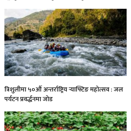
त्रिशुलीमा ५०औँ अन्तर्राष्ट्रिय र्‍याफ्टिङ महोत्सव : जल
पर्यटन प्रवर्द्धनमा जोड