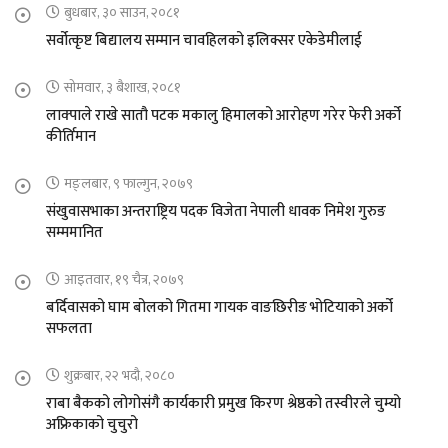
बुधबार, ३० साउन, २०८१
सर्वोत्कृष्ट बिद्यालय सम्मान चावहिलको इलिक्सर एकेडेमीलाई
सोमवार, ३ बैशाख, २०८१
लाक्पाले राखे सातौ पटक मकालु हिमालको आरोहण गरेर फेरी अर्को
कीर्तिमान
मङ्लबार, ९ फाल्गुन, २०७९
संखुवासभाका अन्तराष्ट्रिय पदक विजेता नेपाली धावक निमेश गुरुङ
सम्ममानित
आइतवार, १९ चैत्र, २०७९
बर्दिवासको घाम बोलको गितमा गायक वाङछिरीङ भोटियाको अर्को
सफलता
शुक्रबार, २२ भदौ, २०८०
राबा बैकको लोगोसंगै कार्यकारी प्रमुख किरण श्रेष्ठको तस्वीरले चुम्यो
अफ्रिकाको चुचुरो