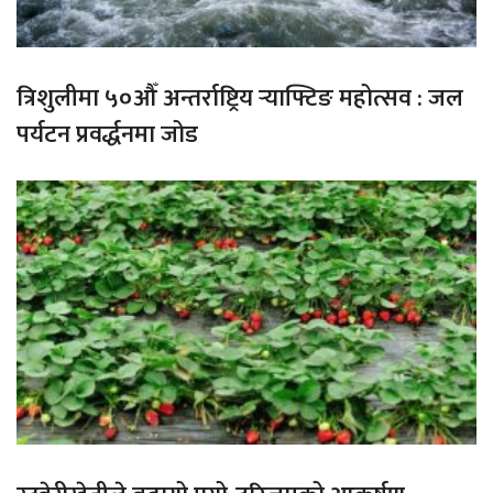
त्रिशुलीमा ५०औँ अन्तर्राष्ट्रिय र्‍याफ्टिङ महोत्सव : जल
पर्यटन प्रवर्द्धनमा जोड