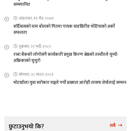
सम्ममानित
आइतवार, १९ चैत्र, २०७९
बर्दिवासको घाम बोलको गितमा गायक वाङछिरीङ भोटियाको अर्को
सफलता
शुक्रबार, २२ भदौ, २०८०
राबा बैकको लोगोसंगै कार्यकारी प्रमुख किरण श्रेष्ठको तस्वीरले चुम्यो
अफ्रिकाको चुचुरो
सोमवार, २८ साउन, २०८१
भोटखोला युवा सरोकार मञ्चले गर्यो प्रख्यात आरोही लाक्पा शेर्पालाई सम्मान
छुटाउनुभयो कि?
सबै