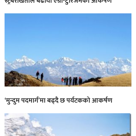
स्ट्रबेरीखेतीले बढायो एग्रो-टुरिजमको आकर्षण
‘मुन्दुम पदमार्ग’मा बढ्दै छ पर्यटकको आकर्षण