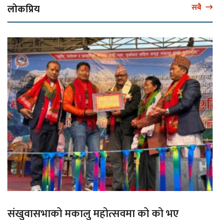
लोकप्रिय
सबै
संखुवासभाको मकालु महोत्सवमा को को भए