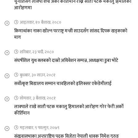
चुनौतिसंगै लाक्पा शेर्पा अर्को कीर्तिमान राख्न सातौ पटक मकालु हिमालको
आरोहणमा
आइतवार, १० बैशाख, २०८०
किमाथांका नाका खोल्न परराष्ट्र मन्त्री साउदसँग सांसद दिपक खड्काको
माग
शनिबार, २३ भदौ, २०८०
संघर्षशिल युथ क्लबको दास्रो अधिवेशन सम्पन्न, अध्यक्षमा डुबा भोटे
बुधबार, ३० साउन, २०८१
सर्वोत्कृष्ट बिद्यालय सम्मान चावहिलको इलिक्सर एकेडेमीलाई
सोमवार, ३ बैशाख, २०८१
लाक्पाले राखे सातौ पटक मकालु हिमालको आरोहण गरेर फेरी अर्को
कीर्तिमान
मङ्लबार, ९ फाल्गुन, २०७९
संखुवासभाका अन्तराष्ट्रिय पदक विजेता नेपाली धावक निमेश गुरुङ