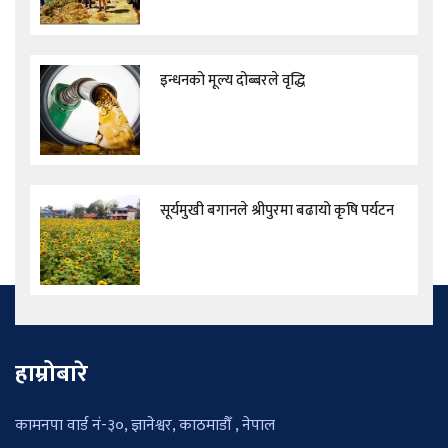
इन्धनको मूल्य दोब्बरले वृद्धि
सूर्यमुखी बगानले श्रीपुरमा बढायो कृषि पर्यटन
हाम्रोबारे
कामनपा वार्ड नं-३०, ज्ञानेश्वर, काठमाडौँ , नेपाल