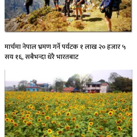
मार्चमा नेपाल भ्रमण गर्ने पर्यटक १ लाख २० हजार ५
सय १६, सबैभन्दा धेरै भारतबाट