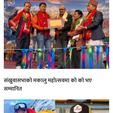
संखुवासभाको मकालु महोत्सवमा को को भए
सम्मानित