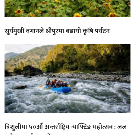
सूर्यमुखी बगानले श्रीपुरमा बढायो कृषि पर्यटन
त्रिशुलीमा ५०औँ अन्तर्राष्ट्रिय र्‍याफ्टिङ महोत्सव : जल