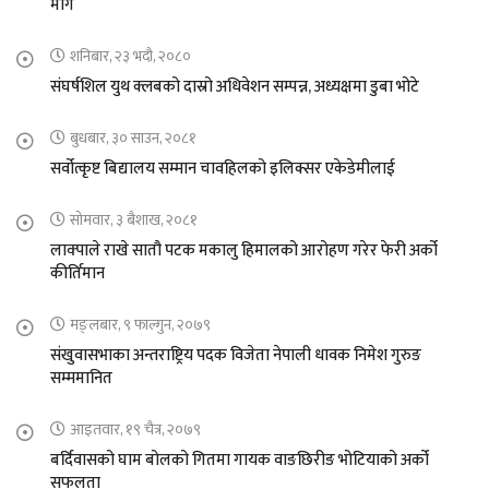
माग
शनिबार, २३ भदौ, २०८०
संघर्षशिल युथ क्लबको दास्रो अधिवेशन सम्पन्न, अध्यक्षमा डुबा भोटे
बुधबार, ३० साउन, २०८१
सर्वोत्कृष्ट बिद्यालय सम्मान चावहिलको इलिक्सर एकेडेमीलाई
सोमवार, ३ बैशाख, २०८१
लाक्पाले राखे सातौ पटक मकालु हिमालको आरोहण गरेर फेरी अर्को
कीर्तिमान
मङ्लबार, ९ फाल्गुन, २०७९
संखुवासभाका अन्तराष्ट्रिय पदक विजेता नेपाली धावक निमेश गुरुङ
सम्ममानित
आइतवार, १९ चैत्र, २०७९
बर्दिवासको घाम बोलको गितमा गायक वाङछिरीङ भोटियाको अर्को
सफलता