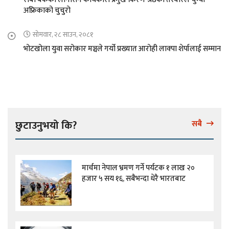
अफ्रिकाको चुचुरो
सोमवार, २८ साउन, २०८१
भोटखोला युवा सरोकार मञ्चले गर्यो प्रख्यात आरोही लाक्पा शेर्पालाई सम्मान
छुटाउनुभयो कि?
सबै
मार्चमा नेपाल भ्रमण गर्ने पर्यटक १ लाख २०
हजार ५ सय १६, सबैभन्दा धेरै भारतबाट