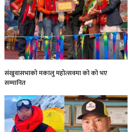
संखुवासभाको मकालु महोत्सवमा को को भए
सम्मानित