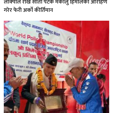
लाक्पाले राखे सातौ पटक मकालु हिमालको आरोहण
गरेर फेरी अर्को कीर्तिमान