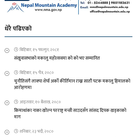
धेरै पढिएको
बिहिबार, १५ फाल्गुन, २०८१
संखुवासभाको मकालु महोत्सवमा को को भए सम्मानित
बिहिबार, १५ चैत्र, २०८०
चुनौतिसंगै लाक्पा शेर्पा अर्को कीर्तिमान राख्न सातौ पटक मकालु हिमालको
आरोहणमा
आइतवार, १० बैशाख, २०८०
किमाथांका नाका खोल्न परराष्ट्र मन्त्री साउदसँग सांसद दिपक खड्काको
माग
शनिबार, २३ भदौ, २०८०