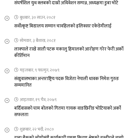
संघर्षशिल युथ क्लबको दास्रो अधिवेशन सम्पन्न, अध्यक्षमा डुबा भोटे
बुधबार, ३० साउन, २०८१
सर्वोत्कृष्ट बिद्यालय सम्मान चावहिलको इलिक्सर एकेडेमीलाई
सोमवार, ३ बैशाख, २०८१
लाक्पाले राखे सातौ पटक मकालु हिमालको आरोहण गरेर फेरी अर्को
कीर्तिमान
मङ्लबार, ९ फाल्गुन, २०७९
संखुवासभाका अन्तराष्ट्रिय पदक विजेता नेपाली धावक निमेश गुरुङ
सम्ममानित
आइतवार, १९ चैत्र, २०७९
बर्दिवासको घाम बोलको गितमा गायक वाङछिरीङ भोटियाको अर्को
सफलता
शुक्रबार, २२ भदौ, २०८०
राबा बैकको लोगोसंगै कार्यकारी प्रमुख किरण श्रेष्ठको तस्वीरले चुम्यो