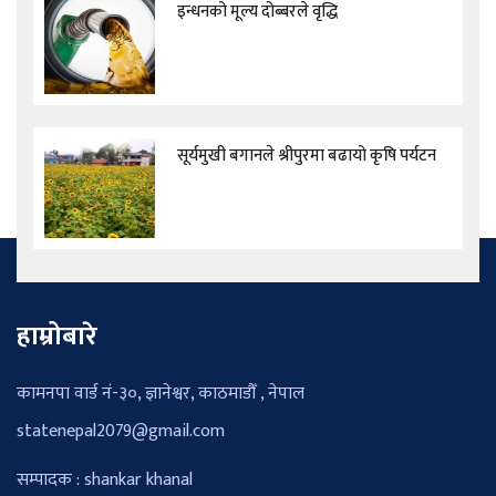
इन्धनको मूल्य दोब्बरले वृद्धि
सूर्यमुखी बगानले श्रीपुरमा बढायो कृषि पर्यटन
हाम्रोबारे
कामनपा वार्ड नं-३०, ज्ञानेश्वर, काठमाडौँ , नेपाल
statenepal2079@gmail.com
सम्पादक : shankar khanal