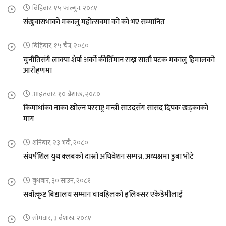
बिहिबार, १५ फाल्गुन, २०८१
संखुवासभाको मकालु महोत्सवमा को को भए सम्मानित
बिहिबार, १५ चैत्र, २०८०
चुनौतिसंगै लाक्पा शेर्पा अर्को कीर्तिमान राख्न सातौ पटक मकालु हिमालको
आरोहणमा
आइतवार, १० बैशाख, २०८०
किमाथांका नाका खोल्न परराष्ट्र मन्त्री साउदसँग सांसद दिपक खड्काको
माग
शनिबार, २३ भदौ, २०८०
संघर्षशिल युथ क्लबको दास्रो अधिवेशन सम्पन्न, अध्यक्षमा डुबा भोटे
बुधबार, ३० साउन, २०८१
सर्वोत्कृष्ट बिद्यालय सम्मान चावहिलको इलिक्सर एकेडेमीलाई
सोमवार, ३ बैशाख, २०८१