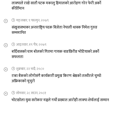
लाक्पाले राखे सातौ पटक मकालु हिमालको आरोहण गरेर फेरी अर्को
कीर्तिमान
मङ्लबार, ९ फाल्गुन, २०७९
संखुवासभाका अन्तराष्ट्रिय पदक विजेता नेपाली धावक निमेश गुरुङ
सम्ममानित
आइतवार, १९ चैत्र, २०७९
बर्दिवासको घाम बोलको गितमा गायक वाङछिरीङ भोटियाको अर्को
सफलता
शुक्रबार, २२ भदौ, २०८०
राबा बैकको लोगोसंगै कार्यकारी प्रमुख किरण श्रेष्ठको तस्वीरले चुम्यो
अफ्रिकाको चुचुरो
सोमवार, २८ साउन, २०८१
भोटखोला युवा सरोकार मञ्चले गर्यो प्रख्यात आरोही लाक्पा शेर्पालाई सम्मान