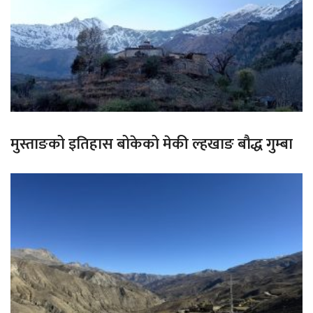
मुस्ताङको इतिहास बोकेको मेकी ल्हखाङ बौद्ध गुम्बा