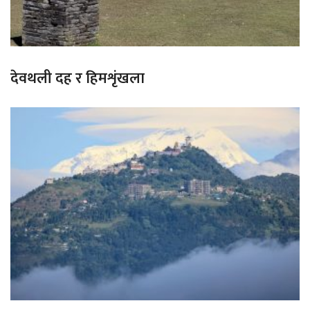
देवथली दह र हिमशृंखला