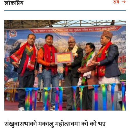
लोकप्रिय
सबै
संखुवासभाको मकालु महोत्सवमा को को भए