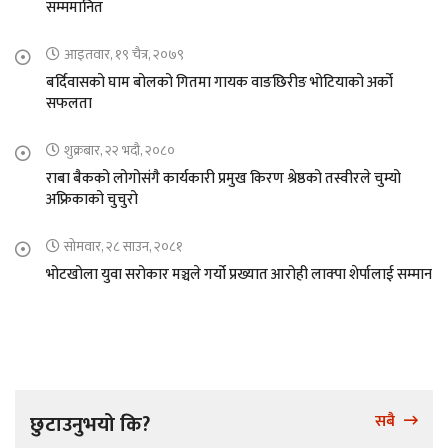
सम्ममानित
आइतवार, १९ चैत्र, २०७९
बर्दिवासको घाम बोलको गितमा गायक वाङछिरीङ भोटियाको अर्को
सफलता
शुक्रबार, २२ भदौ, २०८०
राबा बैकको लोगोसंगै कार्यकारी प्रमुख किरण श्रेष्ठको तस्वीरले चुम्यो
अफ्रिकाको चुचुरो
सोमवार, २८ साउन, २०८१
भोटखोला युवा सरोकार मञ्चले गर्यो प्रख्यात आरोही लाक्पा शेर्पालाई सम्मान
छुटाउनुभयो कि?
सबै