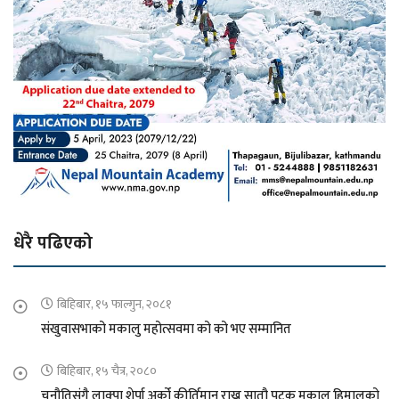
धेरै पढिएको
बिहिबार, १५ फाल्गुन, २०८१
संखुवासभाको मकालु महोत्सवमा को को भए सम्मानित
बिहिबार, १५ चैत्र, २०८०
चुनौतिसंगै लाक्पा शेर्पा अर्को कीर्तिमान राख्न सातौ पटक मकालु हिमालको