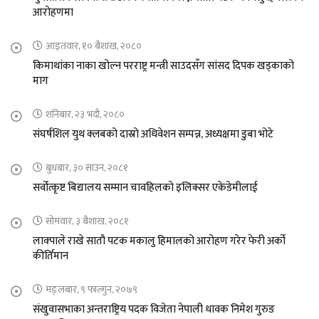
आरोहणमा
आइतवार, १० बैशाख, २०८०
किमाथांका नाका खोल्न परराष्ट्र मन्त्री साउदसँग सांसद दिपक खड्काको
माग
शनिबार, २३ भदौ, २०८०
संघर्षशिल युथ क्लबको दास्रो अधिवेशन सम्पन्न, अध्यक्षमा डुबा भोटे
बुधबार, ३० साउन, २०८१
सर्वोत्कृष्ट बिद्यालय सम्मान चावहिलको इलिक्सर एकेडेमीलाई
सोमवार, ३ बैशाख, २०८१
लाक्पाले राखे सातौ पटक मकालु हिमालको आरोहण गरेर फेरी अर्को
कीर्तिमान
मङ्लबार, ९ फाल्गुन, २०७९
संखुवासभाका अन्तराष्ट्रिय पदक विजेता नेपाली धावक निमेश गुरुङ