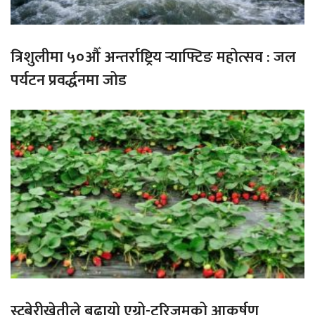
त्रिशुलीमा ५०औँ अन्तर्राष्ट्रिय र्‍याफ्टिङ महोत्सव : जल
पर्यटन प्रवर्द्धनमा जोड
स्ट्रबेरीखेतीले बढायो एग्रो-टुरिजमको आकर्षण