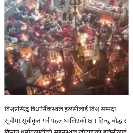
विश्वप्रसिद्ध त्रिधार्मिकस्थल हलेसीलाई विश्व सम्पदा
सूचीमा सूचीकृत गर्न पहल थालिएको छ । हिन्दू, बौद्ध र
किरात धर्मावलम्बीको सङ्गमस्थल खोटाङको हलेसीलाई