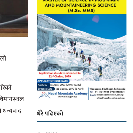
िलो
 गरेको
ा विमानस्थल
ति धन्यवाद
धेरै पढिएको