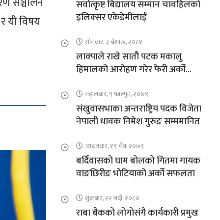
करण सञ्चालन
सर्वोत्कृष्ट बिद्यालय सम्मान चावहिलको
इलिक्सर एकेडेमीलाई
ए र यी विषय
सोमवार, ३ बैशाख, २०८१
लाक्पाले राखे सातौ पटक मकालु
हिमालको आरोहण गरेर फेरी अर्को
कीर्तिमान
मङ्लबार, ९ फाल्गुन, २०७९
संखुवासभाका अन्तराष्ट्रिय पदक विजेता
नेपाली धावक निमेश गुरुङ सम्ममानित
आइतवार, १९ चैत्र, २०७९
बर्दिवासको घाम बोलको गितमा गायक
वाङछिरीङ भोटियाको अर्को सफलता
शुक्रबार, २२ भदौ, २०८०
राबा बैकको लोगोसंगै कार्यकारी प्रमुख