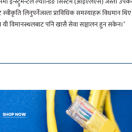
यसमा इन्स्ट्रुमेन्टल ल्यान्डिङ सिस्टम (आइएलएस) जस्ता उप
ट स्वीकृति लिनुपर्नेजस्ता प्राविधिक समस्याहरू विधमान थि
म यी विमानस्थलबाट पनि खासै सेवा सञ्चालन हुन सकेन।’