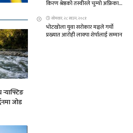
किरण श्रेष्ठको तस्वीरले चुम्यो अफ्रिकाको
चुचुरो
सोमवार, २८ साउन, २०८१
भोटखोला युवा सरोकार मञ्चले गर्यो
प्रख्यात आरोही लाक्पा शेर्पालाई सम्मान
य र्‍याफ्टिङ
द्धनमा जोड