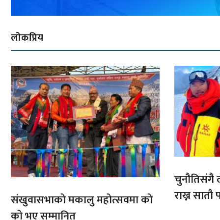
लोकप्रिय
चुनौतिसंगै ल
राख्न सात
संखुवासभाको मकालु महोत्सवमा को
आरोहणमा
को भए सम्मानित