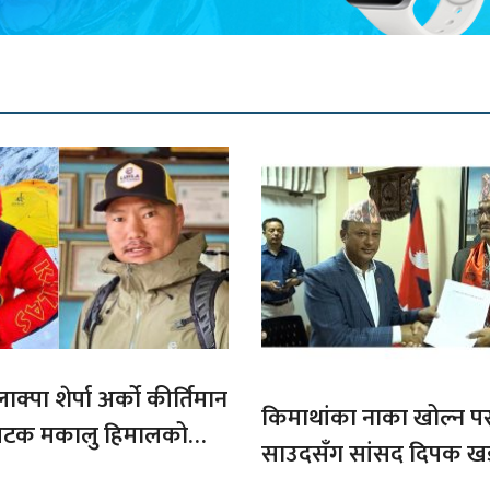
ाक्पा शेर्पा अर्को कीर्तिमान
किमाथांका नाका खोल्न परराष्
ौ पटक मकालु हिमालको
साउदसँग सांसद दिपक ख