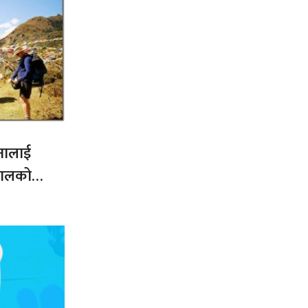
नालाई
नेपालको