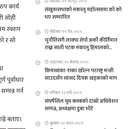
बिहिबार, १५ फाल्गुन, २०८१
रुप कार्य
संखुवासभाको मकालु महोत्सवमा को को
री सोही
भए सम्मानित
ाम स्वरुप
बिहिबार, १५ चैत्र, २०८०
को र सो
चुनौतिसंगै लाक्पा शेर्पा अर्को कीर्तिमान
राख्न सातौ पटक मकालु हिमालको
आरोहणमा
आइतवार, १० बैशाख, २०८०
था
किमाथांका नाका खोल्न परराष्ट्र मन्त्री
साउदसँग सांसद दिपक खड्काको माग
ण पूर्वाधार
म्पन्न गर्न
शनिबार, २३ भदौ, २०८०
संघर्षशिल युथ क्लबको दास्रो अधिवेशन
सम्पन्न, अध्यक्षमा डुबा भोटे
ग्ने बताए।
बुधबार, ३० साउन, २०८१