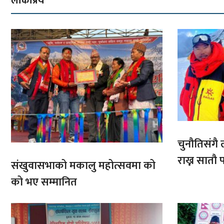
लोकप्रिय
चुनौतिसंगै ल
राख्न सात
संखुवासभाको मकालु महोत्सवमा को
आरोहणमा
को भए सम्मानित