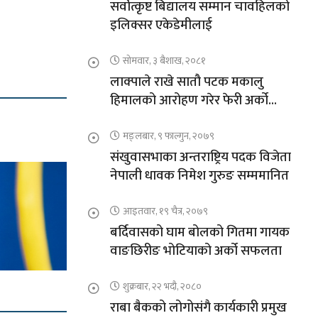
सर्वोत्कृष्ट बिद्यालय सम्मान चावहिलको
इलिक्सर एकेडेमीलाई
सोमवार, ३ बैशाख, २०८१
लाक्पाले राखे सातौ पटक मकालु
हिमालको आरोहण गरेर फेरी अर्को
कीर्तिमान
मङ्लबार, ९ फाल्गुन, २०७९
संखुवासभाका अन्तराष्ट्रिय पदक विजेता
नेपाली धावक निमेश गुरुङ सम्ममानित
आइतवार, १९ चैत्र, २०७९
बर्दिवासको घाम बोलको गितमा गायक
वाङछिरीङ भोटियाको अर्को सफलता
शुक्रबार, २२ भदौ, २०८०
राबा बैकको लोगोसंगै कार्यकारी प्रमुख