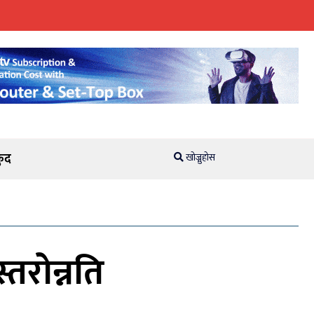
ुद
खोज्नुहोस
्तरोन्नति