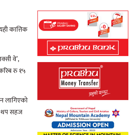
 यही कात्तिक
्सी वे’,
न करिब रु १५
ाउन लागिएको
मा थप सहज