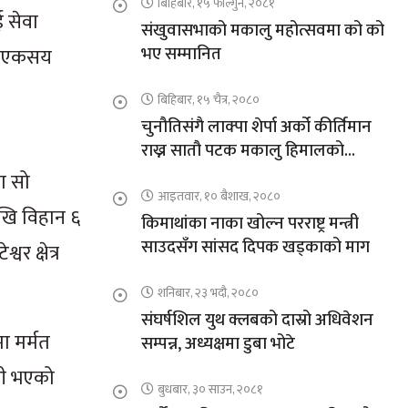
बिहिबार, १५ फाल्गुन, २०८१
ई सेवा
संखुवासभाको मकालु महोत्सवमा को को
भए सम्मानित
्फ एकसय
बिहिबार, १५ चैत्र, २०८०
चुनौतिसंगै लाक्पा शेर्पा अर्को कीर्तिमान
राख्न सातौ पटक मकालु हिमालको
आरोहणमा
ा सो
आइतवार, १० बैशाख, २०८०
ेखि विहान ६
किमाथांका नाका खोल्न परराष्ट्र मन्त्री
साउदसँग सांसद दिपक खड्काको माग
 क्षेत्र
शनिबार, २३ भदौ, २०८०
संघर्षशिल युथ क्लबको दास्रो अधिवेशन
ा मर्मत
सम्पन्न, अध्यक्षमा डुबा भोटे
ौती भएको
बुधबार, ३० साउन, २०८१