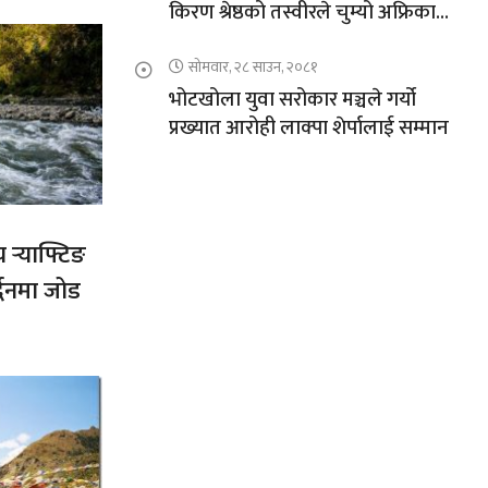
किरण श्रेष्ठको तस्वीरले चुम्यो अफ्रिकाको
चुचुरो
सोमवार, २८ साउन, २०८१
भोटखोला युवा सरोकार मञ्चले गर्यो
प्रख्यात आरोही लाक्पा शेर्पालाई सम्मान
य र्‍याफ्टिङ
द्धनमा जोड