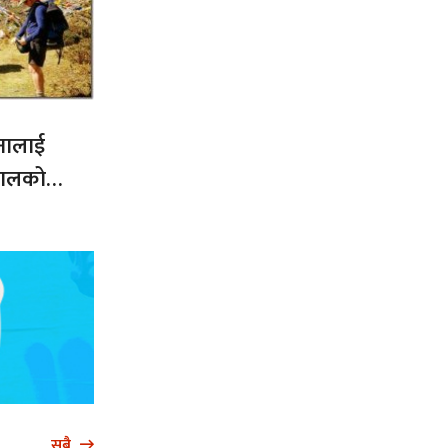
नालाई
नेपालको
सबै