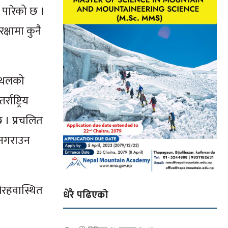
ट पारेको छ ।
क्षामा कुनै
स्थलको
ाष्ट्रिय
छ । प्रचलित
न÷नगराउन
भैरहवास्थित
धेरै पढिएको