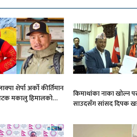
ाक्पा शेर्पा अर्को कीर्तिमान
किमाथांका नाका खोल्न परराष्
ौ पटक मकालु हिमालको
साउदसँग सांसद दिपक ख
माग