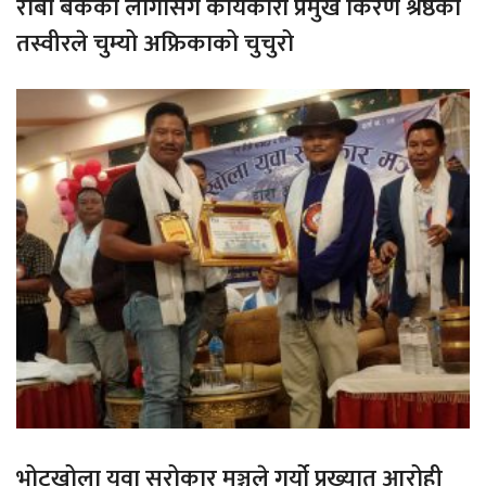
राबा बैकको लोगोसंगै कार्यकारी प्रमुख किरण श्रेष्ठको
तस्वीरले चुम्यो अफ्रिकाको चुचुरो
भोटखोला युवा सरोकार मञ्चले गर्यो प्रख्यात आरोही