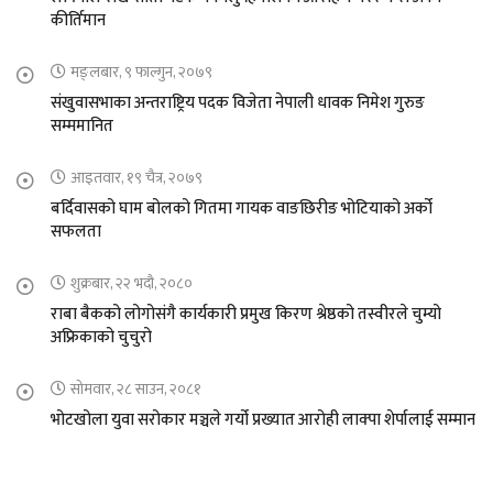
कीर्तिमान
मङ्लबार, ९ फाल्गुन, २०७९
संखुवासभाका अन्तराष्ट्रिय पदक विजेता नेपाली धावक निमेश गुरुङ
सम्ममानित
आइतवार, १९ चैत्र, २०७९
बर्दिवासको घाम बोलको गितमा गायक वाङछिरीङ भोटियाको अर्को
सफलता
शुक्रबार, २२ भदौ, २०८०
राबा बैकको लोगोसंगै कार्यकारी प्रमुख किरण श्रेष्ठको तस्वीरले चुम्यो
अफ्रिकाको चुचुरो
सोमवार, २८ साउन, २०८१
भोटखोला युवा सरोकार मञ्चले गर्यो प्रख्यात आरोही लाक्पा शेर्पालाई सम्मान