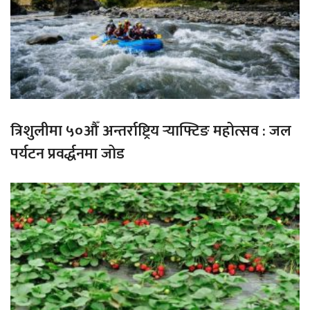
त्रिशुलीमा ५०औँ अन्तर्राष्ट्रिय र्‍याफ्टिङ महोत्सव : जल
पर्यटन प्रवर्द्धनमा जोड