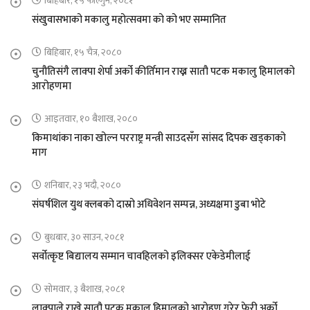
बिहिबार, १५ फाल्गुन, २०८१
संखुवासभाको मकालु महोत्सवमा को को भए सम्मानित
बिहिबार, १५ चैत्र, २०८०
चुनौतिसंगै लाक्पा शेर्पा अर्को कीर्तिमान राख्न सातौ पटक मकालु हिमालको
आरोहणमा
आइतवार, १० बैशाख, २०८०
किमाथांका नाका खोल्न परराष्ट्र मन्त्री साउदसँग सांसद दिपक खड्काको
माग
शनिबार, २३ भदौ, २०८०
संघर्षशिल युथ क्लबको दास्रो अधिवेशन सम्पन्न, अध्यक्षमा डुबा भोटे
बुधबार, ३० साउन, २०८१
सर्वोत्कृष्ट बिद्यालय सम्मान चावहिलको इलिक्सर एकेडेमीलाई
सोमवार, ३ बैशाख, २०८१
लाक्पाले राखे सातौ पटक मकालु हिमालको आरोहण गरेर फेरी अर्को