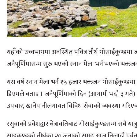
यहाँको उच्चभागमा अवस्थित पवित्र तीर्थ गोसाईंकुण्डमा 
जनैपूर्णिमासम्म सुरु भएको स्नान मेला भर्न भएको भक्तज
यस वर्ष स्नान मेला भर्न १५ हजार भक्तजन गोसाईंकुण्डमा प
डिएमले बताए । जनैपूर्णिमाको दिन (आगामी भदौ ३ गते) भ
उपचार, खानेपानीलगायत विविध सेवाको व्यवस्था गरिए
रसुवाको प्रवेशद्वार बेत्रावतिबाट गोसाईंकुण्डसम्म सबै या
साइकुण्डको तीर्थका २० जनाको समूह आज निलाद्री पर्वततर