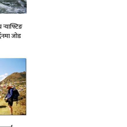
य र्‍याफ्टिङ
द्धनमा जोड