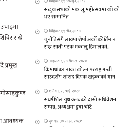
बिहिबार, १५ फाल्गुन, २०८१
संखुवासभाको मकालु महोत्सवमा को को
भए सम्मानित
ो उचाइमा
बिहिबार, १५ चैत्र, २०८०
विर राख्ने
चुनौतिसंगै लाक्पा शेर्पा अर्को कीर्तिमान
राख्न सातौ पटक मकालु हिमालको
आरोहणमा
आइतवार, १० बैशाख, २०८०
ै प्रमुख
किमाथांका नाका खोल्न परराष्ट्र मन्त्री
साउदसँग सांसद दिपक खड्काको माग
शनिबार, २३ भदौ, २०८०
, गोसाइकुण्ड
संघर्षशिल युथ क्लबको दास्रो अधिवेशन
सम्पन्न, अध्यक्षमा डुबा भोटे
िरमा आवश्यक
बुधबार, ३० साउन, २०८१