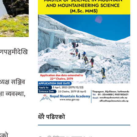
ागपञ्चमीदेखि
यक्ष सञ्जिव
 व्यवस्था,
धेरै पढिएको
।
हेको