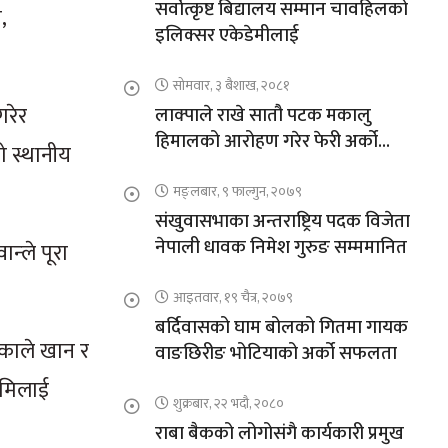
सर्वोत्कृष्ट बिद्यालय सम्मान चावहिलको
,
इलिक्सर एकेडेमीलाई
सोमवार, ३ बैशाख, २०८१
गरेर
लाक्पाले राखे सातौ पटक मकालु
हिमालको आरोहण गरेर फेरी अर्को
ो स्थानीय
कीर्तिमान
मङ्लबार, ९ फाल्गुन, २०७९
संखुवासभाका अन्तराष्ट्रिय पदक विजेता
नेपाली धावक निमेश गुरुङ सम्ममानित
न्ले पूरा
आइतवार, १९ चैत्र, २०७९
बर्दिवासको घाम बोलको गितमा गायक
हेकाले खान र
वाङछिरीङ भोटियाको अर्को सफलता
 मिलाई
शुक्रबार, २२ भदौ, २०८०
राबा बैकको लोगोसंगै कार्यकारी प्रमुख