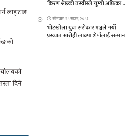
किरण श्रेष्ठको तस्वीरले चुम्यो अफ्रिकाको
गर्न लाङ्टाङ
चुचुरो
सोमवार, २८ साउन, २०८१
भोटखोला युवा सरोकार मञ्चले गर्यो
प्रख्यात आरोही लाक्पा शेर्पालाई सम्मान
्किङको
ार्यालयको
तरता दिने