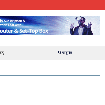
ुद
खोज्नुहोस