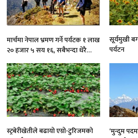
सूर्यमुखी ब
मार्चमा नेपाल भ्रमण गर्ने पर्यटक १ लाख
पर्यटन
२० हजार ५ सय १६, सबैभन्दा धेरै
भारतबाट
स्ट्रबेरीखेतीले बढायो एग्रो-टुरिजमको
‘मुन्दुम पद