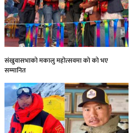
संखुवासभाको मकालु महोत्सवमा को को भए
सम्मानित