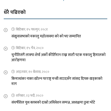
धेरै पढिएको
बिहिबार, १५ फाल्गुन, २०८१
संखुवासभाको मकालु महोत्सवमा को को भए सम्मानित
बिहिबार, १५ चैत्र, २०८०
चुनौतिसंगै लाक्पा शेर्पा अर्को कीर्तिमान राख्न सातौ पटक मकालु हिमालको
आरोहणमा
आइतवार, १० बैशाख, २०८०
किमाथांका नाका खोल्न परराष्ट्र मन्त्री साउदसँग सांसद दिपक खड्काको
माग
शनिबार, २३ भदौ, २०८०
संघर्षशिल युथ क्लबको दास्रो अधिवेशन सम्पन्न, अध्यक्षमा डुबा भोटे