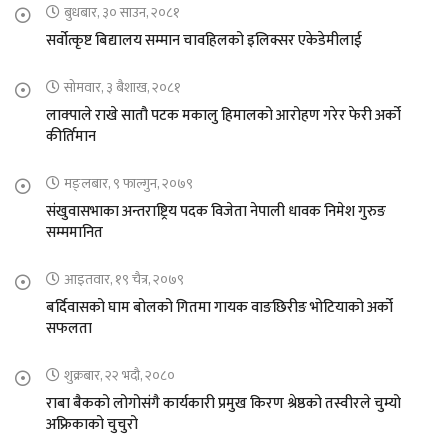
बुधबार, ३० साउन, २०८१
सर्वोत्कृष्ट बिद्यालय सम्मान चावहिलको इलिक्सर एकेडेमीलाई
सोमवार, ३ बैशाख, २०८१
लाक्पाले राखे सातौ पटक मकालु हिमालको आरोहण गरेर फेरी अर्को
कीर्तिमान
मङ्लबार, ९ फाल्गुन, २०७९
संखुवासभाका अन्तराष्ट्रिय पदक विजेता नेपाली धावक निमेश गुरुङ
सम्ममानित
आइतवार, १९ चैत्र, २०७९
बर्दिवासको घाम बोलको गितमा गायक वाङछिरीङ भोटियाको अर्को
सफलता
शुक्रबार, २२ भदौ, २०८०
राबा बैकको लोगोसंगै कार्यकारी प्रमुख किरण श्रेष्ठको तस्वीरले चुम्यो
अफ्रिकाको चुचुरो