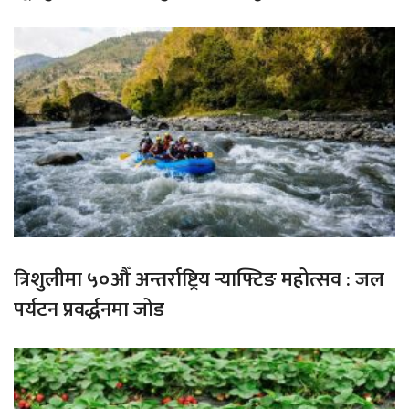
त्रिशुलीमा ५०औँ अन्तर्राष्ट्रिय र्‍याफ्टिङ महोत्सव : जल
पर्यटन प्रवर्द्धनमा जोड