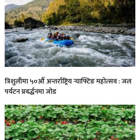
त्रिशुलीमा ५०औँ अन्तर्राष्ट्रिय र्‍याफ्टिङ महोत्सव : जल
पर्यटन प्रवर्द्धनमा जोड