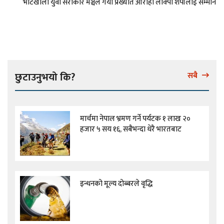
भोटखोला युवा सरोकार मञ्चले गर्यो प्रख्यात आरोही लाक्पा शेर्पालाई सम्मान
छुटाउनुभयो कि?
सबै
मार्चमा नेपाल भ्रमण गर्ने पर्यटक १ लाख २०
हजार ५ सय १६, सबैभन्दा धेरै भारतबाट
इन्धनको मूल्य दोब्बरले वृद्धि