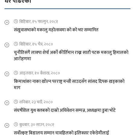
धेरै पढिएको
बिहिबार, १५ फाल्गुन, २०८१
संखुवासभाको मकालु महोत्सवमा को को भए सम्मानित
बिहिबार, १५ चैत्र, २०८०
चुनौतिसंगै लाक्पा शेर्पा अर्को कीर्तिमान राख्न सातौ पटक मकालु हिमालको
आरोहणमा
आइतवार, १० बैशाख, २०८०
किमाथांका नाका खोल्न परराष्ट्र मन्त्री साउदसँग सांसद दिपक खड्काको
माग
शनिबार, २३ भदौ, २०८०
संघर्षशिल युथ क्लबको दास्रो अधिवेशन सम्पन्न, अध्यक्षमा डुबा भोटे
बुधबार, ३० साउन, २०८१
सर्वोत्कृष्ट बिद्यालय सम्मान चावहिलको इलिक्सर एकेडेमीलाई