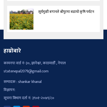
सूर्यमुखी बगानले श्रीपुरमा बढायो कृषि पर्यटन
हाम्रोबारे
कामनपा वार्ड नं-३०, ज्ञानेश्वर, काठमाडौँ , नेपाल
statenepal2079@gmail.com
सम्पादक : shankar khanal
विज्ञापन:
सूचना बिभाग दर्ता नं: ३९०१-२०७९/८०