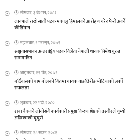
सोमवार, ३ बैशाख, २०८१
लाक्पाले राखे सातौ पटक मकालु हिमालको आरोहण गरेर फेरी अर्को
कीर्तिमान
मङ्लबार, ९ फाल्गुन, २०७९
संखुवासभाका अन्तराष्ट्रिय पदक विजेता नेपाली धावक निमेश गुरुङ
सम्ममानित
आइतवार, १९ चैत्र, २०७९
बर्दिवासको घाम बोलको गितमा गायक वाङछिरीङ भोटियाको अर्को
सफलता
शुक्रबार, २२ भदौ, २०८०
राबा बैकको लोगोसंगै कार्यकारी प्रमुख किरण श्रेष्ठको तस्वीरले चुम्यो
अफ्रिकाको चुचुरो
सोमवार, २८ साउन, २०८१