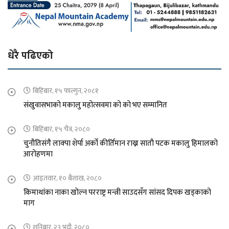
धेरै पढिएको
बिहिबार, १५ फाल्गुन, २०८१
संखुवासभाको मकालु महोत्सवमा को को भए सम्मानित
बिहिबार, १५ चैत्र, २०८०
चुनौतिसंगै लाक्पा शेर्पा अर्को कीर्तिमान राख्न सातौ पटक मकालु हिमालको
आरोहणमा
आइतवार, १० बैशाख, २०८०
किमाथांका नाका खोल्न परराष्ट्र मन्त्री साउदसँग सांसद दिपक खड्काको
माग
शनिबार, २३ भदौ, २०८०