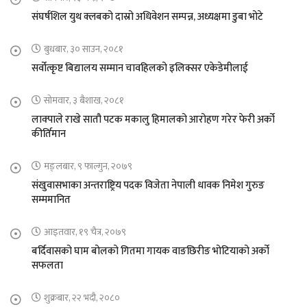
संघर्षशिल युथ क्लबको दास्रो अधिवेशन सम्पन्न, अध्यक्षमा डुबा भोटे
बुधबार, ३० साउन, २०८१
सर्वोत्कृष्ट बिद्यालय सम्मान चावहिलको इलिक्सर एकेडेमीलाई
सोमवार, ३ बैशाख, २०८१
लाक्पाले राखे सातौ पटक मकालु हिमालको आरोहण गरेर फेरी अर्को
कीर्तिमान
मङ्लबार, ९ फाल्गुन, २०७९
संखुवासभाका अन्तराष्ट्रिय पदक विजेता नेपाली धावक निमेश गुरुङ
सम्ममानित
आइतवार, १९ चैत्र, २०७९
बर्दिवासको घाम बोलको गितमा गायक वाङछिरीङ भोटियाको अर्को
सफलता
शुक्रबार, २२ भदौ, २०८०