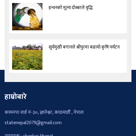
इन्धनको मूल्य दोब्बरले वृद्धि
सूर्यमुखी बगानले श्रीपुरमा बढायो कृषि पर्यटन
हाम्रोबारे
कामनपा वार्ड नं-३०, ज्ञानेश्वर, काठमाडौँ , नेपाल
statenepal2079@gmail.com