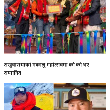
संखुवासभाको मकालु महोत्सवमा को को भए
सम्मानित