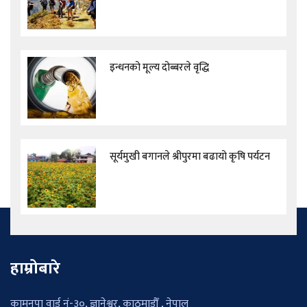
इन्धनको मूल्य दोब्बरले वृद्धि
सूर्यमुखी बगानले श्रीपुरमा बढायो कृषि पर्यटन
हाम्रोबारे
कामनपा वार्ड नं-३०, ज्ञानेश्वर, काठमाडौँ , नेपाल