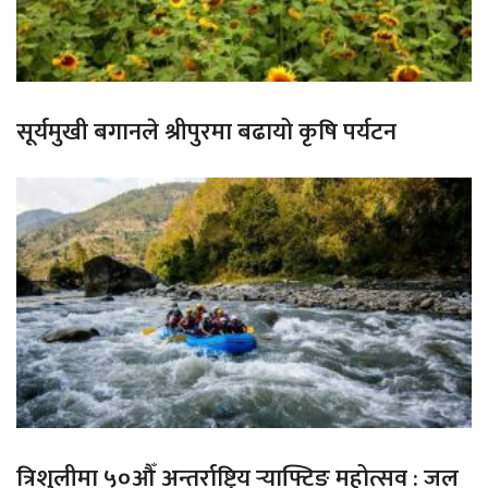
सूर्यमुखी बगानले श्रीपुरमा बढायो कृषि पर्यटन
त्रिशुलीमा ५०औँ अन्तर्राष्ट्रिय र्‍याफ्टिङ महोत्सव : जल