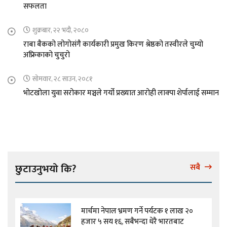
सफलता
शुक्रबार, २२ भदौ, २०८०
राबा बैकको लोगोसंगै कार्यकारी प्रमुख किरण श्रेष्ठको तस्वीरले चुम्यो
अफ्रिकाको चुचुरो
सोमवार, २८ साउन, २०८१
भोटखोला युवा सरोकार मञ्चले गर्यो प्रख्यात आरोही लाक्पा शेर्पालाई सम्मान
छुटाउनुभयो कि?
सबै
मार्चमा नेपाल भ्रमण गर्ने पर्यटक १ लाख २०
हजार ५ सय १६, सबैभन्दा धेरै भारतबाट