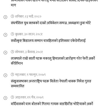
किमाथांका नाका खोल्न परराष्ट्र मन्त्री साउदसँग सांसद दिपक खड्काको
माग
शनिबार, २३ भदौ, २०८०
संघर्षशिल युथ क्लबको दास्रो अधिवेशन सम्पन्न, अध्यक्षमा डुबा भोटे
बुधबार, ३० साउन, २०८१
सर्वोत्कृष्ट बिद्यालय सम्मान चावहिलको इलिक्सर एकेडेमीलाई
सोमवार, ३ बैशाख, २०८१
लाक्पाले राखे सातौ पटक मकालु हिमालको आरोहण गरेर फेरी अर्को
कीर्तिमान
मङ्लबार, ९ फाल्गुन, २०७९
संखुवासभाका अन्तराष्ट्रिय पदक विजेता नेपाली धावक निमेश गुरुङ
सम्ममानित
आइतवार, १९ चैत्र, २०७९
बर्दिवासको घाम बोलको गितमा गायक वाङछिरीङ भोटियाको अर्को