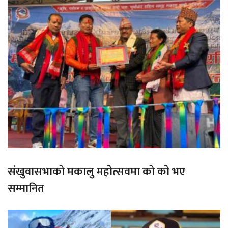
संखुवासभाको मकालु महोत्सवमा को को भए
सम्मानित