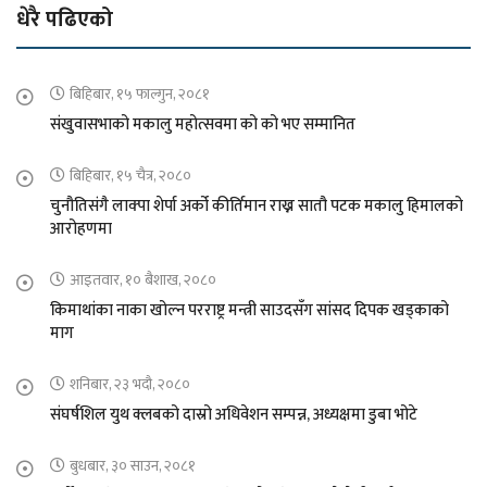
धेरै पढिएको
बिहिबार, १५ फाल्गुन, २०८१
संखुवासभाको मकालु महोत्सवमा को को भए सम्मानित
बिहिबार, १५ चैत्र, २०८०
चुनौतिसंगै लाक्पा शेर्पा अर्को कीर्तिमान राख्न सातौ पटक मकालु हिमालको
आरोहणमा
आइतवार, १० बैशाख, २०८०
किमाथांका नाका खोल्न परराष्ट्र मन्त्री साउदसँग सांसद दिपक खड्काको
माग
शनिबार, २३ भदौ, २०८०
संघर्षशिल युथ क्लबको दास्रो अधिवेशन सम्पन्न, अध्यक्षमा डुबा भोटे
बुधबार, ३० साउन, २०८१