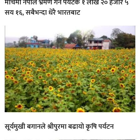
मार्चमा नेपाल भ्रमण गर्ने पर्यटक १ लाख २० हजार ५
सय १६, सबैभन्दा धेरै भारतबाट
सूर्यमुखी बगानले श्रीपुरमा बढायो कृषि पर्यटन