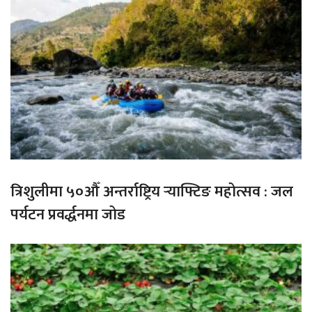
त्रिशुलीमा ५०औँ अन्तर्राष्ट्रिय र्‍याफ्टिङ महोत्सव : जल
पर्यटन प्रवर्द्धनमा जोड