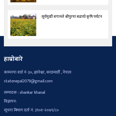
सूर्यमुखी बगानले श्रीपुरमा बढायो कृषि पर्यटन
हाम्रोबारे
कामनपा वार्ड नं-३०, ज्ञानेश्वर, काठमाडौँ , नेपाल
statenepal2079@gmail.com
सम्पादक : shankar khanal
विज्ञापन:
सूचना बिभाग दर्ता नं: ३९०१-२०७९/८०