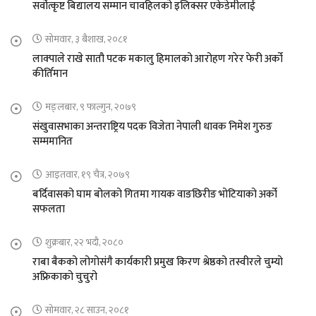
सर्वोत्कृष्ट बिद्यालय सम्मान चावहिलको इलिक्सर एकेडेमीलाई
सोमवार, ३ बैशाख, २०८१
लाक्पाले राखे सातौ पटक मकालु हिमालको आरोहण गरेर फेरी अर्को
कीर्तिमान
मङ्लबार, ९ फाल्गुन, २०७९
संखुवासभाका अन्तराष्ट्रिय पदक विजेता नेपाली धावक निमेश गुरुङ
सम्ममानित
आइतवार, १९ चैत्र, २०७९
बर्दिवासको घाम बोलको गितमा गायक वाङछिरीङ भोटियाको अर्को
सफलता
शुक्रबार, २२ भदौ, २०८०
राबा बैकको लोगोसंगै कार्यकारी प्रमुख किरण श्रेष्ठको तस्वीरले चुम्यो
अफ्रिकाको चुचुरो
सोमवार, २८ साउन, २०८१