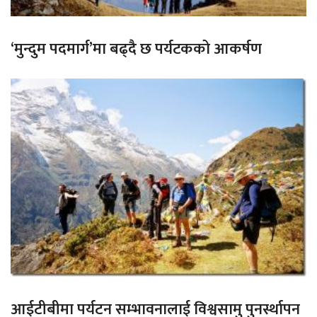
‘मुन्दुम पदमार्ग’मा बढ्दै छ पर्यटकको आकर्षण
आईटीबीमा पर्यटन सम्भावनालाई विश्वसामु पुनर्स्थापन