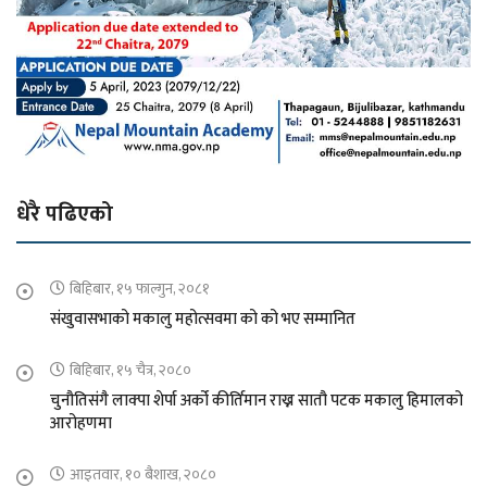
धेरै पढिएको
बिहिबार, १५ फाल्गुन, २०८१
संखुवासभाको मकालु महोत्सवमा को को भए सम्मानित
बिहिबार, १५ चैत्र, २०८०
चुनौतिसंगै लाक्पा शेर्पा अर्को कीर्तिमान राख्न सातौ पटक मकालु हिमालको
आरोहणमा
आइतवार, १० बैशाख, २०८०