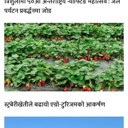
त्रिशुलीमा ५०औँ अन्तर्राष्ट्रिय र्‍याफ्टिङ महोत्सव : जल
पर्यटन प्रवर्द्धनमा जोड
स्ट्रबेरीखेतीले बढायो एग्रो-टुरिजमको आकर्षण