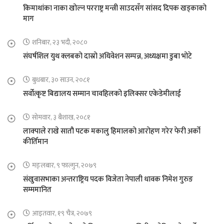
किमाथांका नाका खोल्न परराष्ट्र मन्त्री साउदसँग सांसद दिपक खड्काको
माग
शनिबार, २३ भदौ, २०८०
संघर्षशिल युथ क्लबको दास्रो अधिवेशन सम्पन्न, अध्यक्षमा डुबा भोटे
बुधबार, ३० साउन, २०८१
सर्वोत्कृष्ट बिद्यालय सम्मान चावहिलको इलिक्सर एकेडेमीलाई
सोमवार, ३ बैशाख, २०८१
लाक्पाले राखे सातौ पटक मकालु हिमालको आरोहण गरेर फेरी अर्को
कीर्तिमान
मङ्लबार, ९ फाल्गुन, २०७९
संखुवासभाका अन्तराष्ट्रिय पदक विजेता नेपाली धावक निमेश गुरुङ
सम्ममानित
आइतवार, १९ चैत्र, २०७९