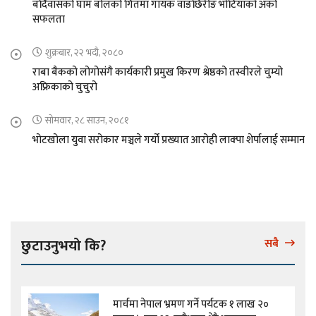
बर्दिवासको घाम बोलको गितमा गायक वाङछिरीङ भोटियाको अर्को
सफलता
शुक्रबार, २२ भदौ, २०८०
राबा बैकको लोगोसंगै कार्यकारी प्रमुख किरण श्रेष्ठको तस्वीरले चुम्यो
अफ्रिकाको चुचुरो
सोमवार, २८ साउन, २०८१
भोटखोला युवा सरोकार मञ्चले गर्यो प्रख्यात आरोही लाक्पा शेर्पालाई सम्मान
छुटाउनुभयो कि?
सबै
मार्चमा नेपाल भ्रमण गर्ने पर्यटक १ लाख २०