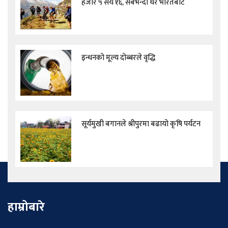
हजार ५ सय १६, सबैभन्दा धेरै भारतबाट
इन्धनको मूल्य दोब्बरले वृद्धि
सूर्यमुखी बगानले श्रीपुरमा बढायो कृषि पर्यटन
हाम्रोबारे