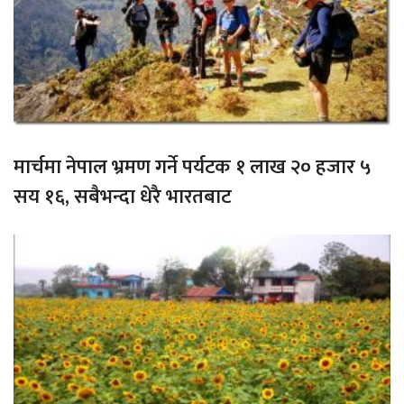
मार्चमा नेपाल भ्रमण गर्ने पर्यटक १ लाख २० हजार ५
सय १६, सबैभन्दा धेरै भारतबाट