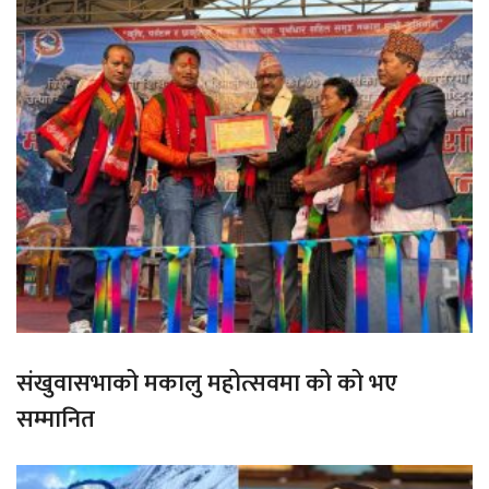
संखुवासभाको मकालु महोत्सवमा को को भए
सम्मानित