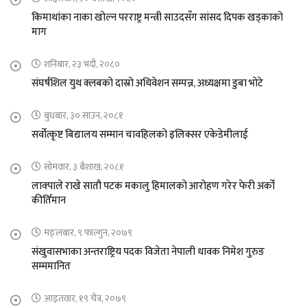
किमाथांका नाका खोल्न परराष्ट्र मन्त्री साउदसँग सांसद दिपक खड्काको
माग
शनिबार, २३ भदौ, २०८०
संघर्षशिल युथ क्लबको दास्रो अधिवेशन सम्पन्न, अध्यक्षमा डुबा भोटे
बुधबार, ३० साउन, २०८१
सर्वोत्कृष्ट बिद्यालय सम्मान चावहिलको इलिक्सर एकेडेमीलाई
सोमवार, ३ बैशाख, २०८१
लाक्पाले राखे सातौ पटक मकालु हिमालको आरोहण गरेर फेरी अर्को
कीर्तिमान
मङ्लबार, ९ फाल्गुन, २०७९
संखुवासभाका अन्तराष्ट्रिय पदक विजेता नेपाली धावक निमेश गुरुङ
सम्ममानित
आइतवार, १९ चैत्र, २०७९