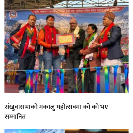
संखुवासभाको मकालु महोत्सवमा को को भए
सम्मानित