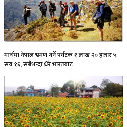
मार्चमा नेपाल भ्रमण गर्ने पर्यटक १ लाख २० हजार ५
सय १६, सबैभन्दा धेरै भारतबाट