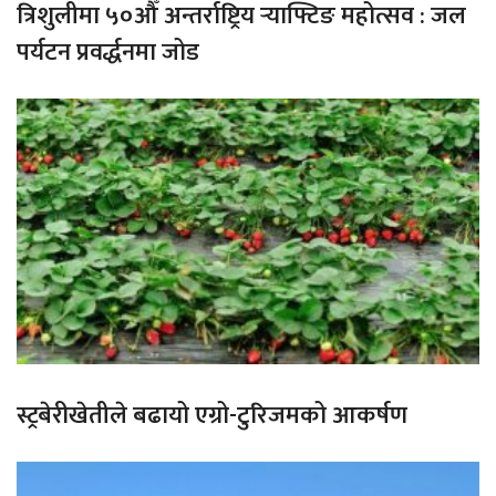
त्रिशुलीमा ५०औँ अन्तर्राष्ट्रिय र्‍याफ्टिङ महोत्सव : जल
पर्यटन प्रवर्द्धनमा जोड
स्ट्रबेरीखेतीले बढायो एग्रो-टुरिजमको आकर्षण