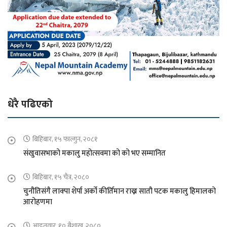
धेरै पढिएको
बिहिबार, १५ फाल्गुन, २०८१
संखुवासभाको मकालु महोत्सवमा को को भए सम्मानित
बिहिबार, १५ चैत्र, २०८०
चुनौतिसंगै लाक्पा शेर्पा अर्को कीर्तिमान राख्न सातौ पटक मकालु हिमालको
आरोहणमा
आइतवार, १० बैशाख, २०८०