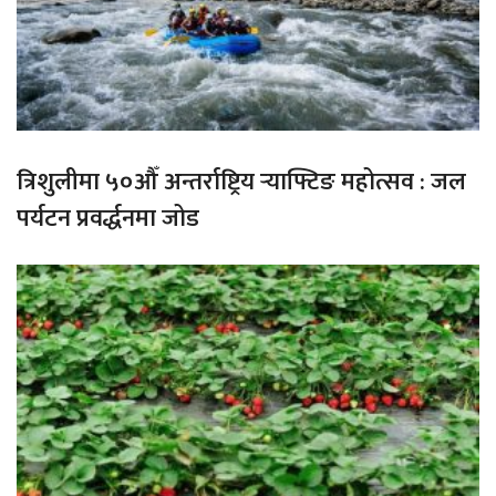
त्रिशुलीमा ५०औँ अन्तर्राष्ट्रिय र्‍याफ्टिङ महोत्सव : जल
पर्यटन प्रवर्द्धनमा जोड