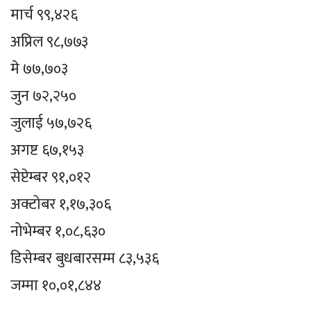
मार्च ९९,४२६
अप्रिल ९८,७७३
मे ७७,७०३
जुन ७२,२५०
जुलाई ५७,७२६
अगष्ट ६७,१५३
सेप्टेम्बर ९१,०१२
अक्टोबर १,१७,३०६
नोभेम्बर १,०८,६३०
डिसेम्बर बुधबारसम्म ८३,५३६
जम्मा १०,०१,८४४