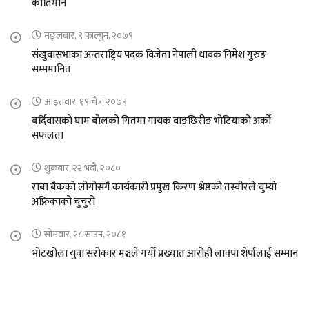
कीर्तिमान
मङ्लबार, ९ फाल्गुन, २०७९
संखुवासभाका अन्तराष्ट्रिय पदक विजेता नेपाली धावक निमेश गुरुङ
सम्ममानित
आइतवार, १९ चैत्र, २०७९
बर्दिवासको घाम बोलको गितमा गायक वाङछिरीङ भोटियाको अर्को
सफलता
शुक्रबार, २२ भदौ, २०८०
राबा बैकको लोगोसंगै कार्यकारी प्रमुख किरण श्रेष्ठको तस्वीरले चुम्यो
अफ्रिकाको चुचुरो
सोमवार, २८ साउन, २०८१
भोटखोला युवा सरोकार मञ्चले गर्यो प्रख्यात आरोही लाक्पा शेर्पालाई सम्मान