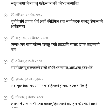
संखुवासभाको मकालु महोत्सवमा को को भए सम्मानित
बिहिबार, १५ चैत्र, २०८०
चुनौतिसंगै लाक्पा शेर्पा अर्को कीर्तिमान राख्न सातौ पटक मकालु हिमालको
आरोहणमा
आइतवार, १० बैशाख, २०८०
किमाथांका नाका खोल्न परराष्ट्र मन्त्री साउदसँग सांसद दिपक खड्काको
माग
शनिबार, २३ भदौ, २०८०
संघर्षशिल युथ क्लबको दास्रो अधिवेशन सम्पन्न, अध्यक्षमा डुबा भोटे
बुधबार, ३० साउन, २०८१
सर्वोत्कृष्ट बिद्यालय सम्मान चावहिलको इलिक्सर एकेडेमीलाई
सोमवार, ३ बैशाख, २०८१
लाक्पाले राखे सातौ पटक मकालु हिमालको आरोहण गरेर फेरी अर्को