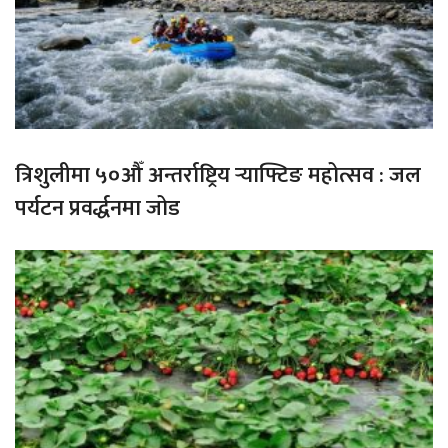
त्रिशुलीमा ५०औँ अन्तर्राष्ट्रिय र्‍याफ्टिङ महोत्सव : जल
पर्यटन प्रवर्द्धनमा जोड