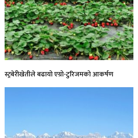
स्ट्रबेरीखेतीले बढायो एग्रो-टुरिजमको आकर्षण