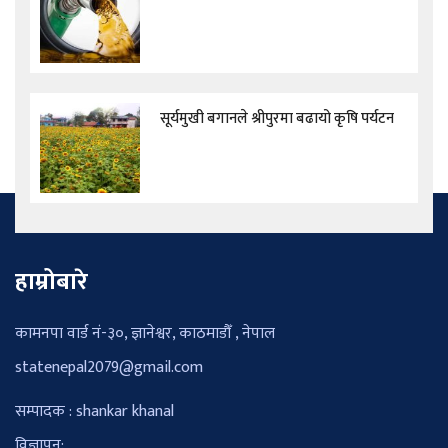
सूर्यमुखी बगानले श्रीपुरमा बढायो कृषि पर्यटन
हाम्रोबारे
कामनपा वार्ड नं-३०, ज्ञानेश्वर, काठमाडौँ , नेपाल
statenepal2079@gmail.com
सम्पादक : shankar khanal
विज्ञापन: