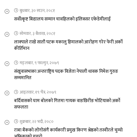
बुधबार, ३० साउन, २०८१
सर्वोत्कृष्ट बिद्यालय सम्मान चावहिलको इलिक्सर एकेडेमीलाई
सोमवार, ३ बैशाख, २०८१
लाक्पाले राखे सातौ पटक मकालु हिमालको आरोहण गरेर फेरी अर्को
कीर्तिमान
मङ्लबार, ९ फाल्गुन, २०७९
संखुवासभाका अन्तराष्ट्रिय पदक विजेता नेपाली धावक निमेश गुरुङ
सम्ममानित
आइतवार, १९ चैत्र, २०७९
बर्दिवासको घाम बोलको गितमा गायक वाङछिरीङ भोटियाको अर्को
सफलता
शुक्रबार, २२ भदौ, २०८०
राबा बैकको लोगोसंगै कार्यकारी प्रमुख किरण श्रेष्ठको तस्वीरले चुम्यो
अफ्रिकाको चुचुरो