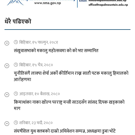
धेरै पढिएको
बिहिबार, १५ फाल्गुन, २०८१
संखुवासभाको मकालु महोत्सवमा को को भए सम्मानित
बिहिबार, १५ चैत्र, २०८०
चुनौतिसंगै लाक्पा शेर्पा अर्को कीर्तिमान राख्न सातौ पटक मकालु हिमालको
आरोहणमा
आइतवार, १० बैशाख, २०८०
किमाथांका नाका खोल्न परराष्ट्र मन्त्री साउदसँग सांसद दिपक खड्काको
माग
शनिबार, २३ भदौ, २०८०
संघर्षशिल युथ क्लबको दास्रो अधिवेशन सम्पन्न, अध्यक्षमा डुबा भोटे