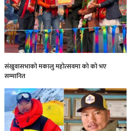
संखुवासभाको मकालु महोत्सवमा को को भए
सम्मानित