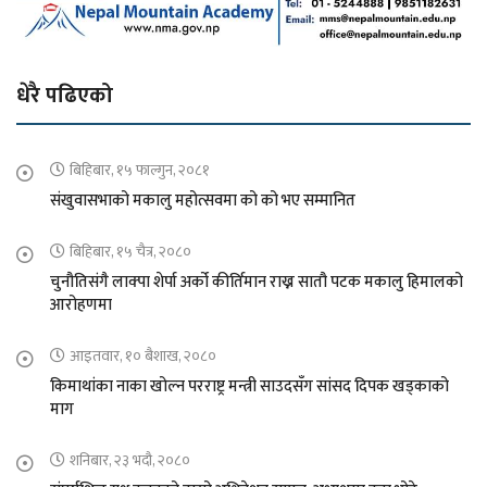
धेरै पढिएको
बिहिबार, १५ फाल्गुन, २०८१
संखुवासभाको मकालु महोत्सवमा को को भए सम्मानित
बिहिबार, १५ चैत्र, २०८०
चुनौतिसंगै लाक्पा शेर्पा अर्को कीर्तिमान राख्न सातौ पटक मकालु हिमालको
आरोहणमा
आइतवार, १० बैशाख, २०८०
किमाथांका नाका खोल्न परराष्ट्र मन्त्री साउदसँग सांसद दिपक खड्काको
माग
शनिबार, २३ भदौ, २०८०