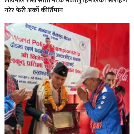
लाक्पाले राखे सातौ पटक मकालु हिमालको आरोहण
गरेर फेरी अर्को कीर्तिमान