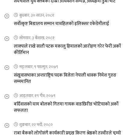
संघर्षशिल युथ क्लबको दास्रो अधिवेशन सम्पन्न, अध्यक्षमा डुबा भोटे
बुधबार, ३० साउन, २०८१
सर्वोत्कृष्ट बिद्यालय सम्मान चावहिलको इलिक्सर एकेडेमीलाई
सोमवार, ३ बैशाख, २०८१
लाक्पाले राखे सातौ पटक मकालु हिमालको आरोहण गरेर फेरी अर्को
कीर्तिमान
मङ्लबार, ९ फाल्गुन, २०७९
संखुवासभाका अन्तराष्ट्रिय पदक विजेता नेपाली धावक निमेश गुरुङ
सम्ममानित
आइतवार, १९ चैत्र, २०७९
बर्दिवासको घाम बोलको गितमा गायक वाङछिरीङ भोटियाको अर्को
सफलता
शुक्रबार, २२ भदौ, २०८०
राबा बैकको लोगोसंगै कार्यकारी प्रमुख किरण श्रेष्ठको तस्वीरले चुम्यो