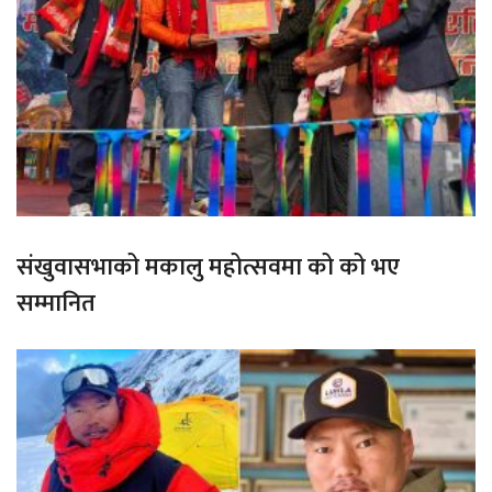
संखुवासभाको मकालु महोत्सवमा को को भए
सम्मानित