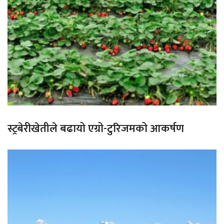
स्ट्रबेरीखेतीले बढायो एग्रो-टुरिजमको आकर्षण