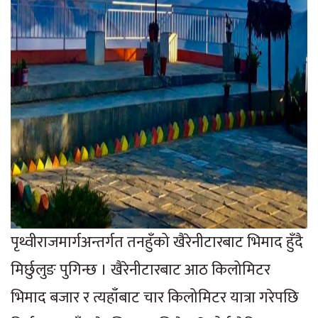
पृथ्वीराजमार्गअन्तर्गत तनहुँको खैरेनीटारबाट भिमाद हुँदै
मिर्छुलुङ पुगिन्छ । खैरेनीटारबाट आठ किलोमिटर
भिमाद बजार र त्यहाँबाट चार किलोमिटर यात्रा गरेपछि