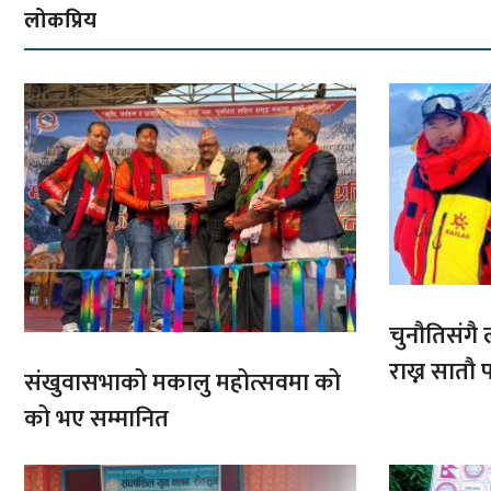
लोकप्रिय
चुनौतिसंगै ल
राख्न सात
संखुवासभाको मकालु महोत्सवमा को
आरोहणमा
को भए सम्मानित