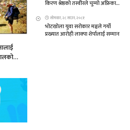
किरण श्रेष्ठको तस्वीरले चुम्यो अफ्रिकाको
चुचुरो
सोमवार, २८ साउन, २०८१
भोटखोला युवा सरोकार मञ्चले गर्यो
प्रख्यात आरोही लाक्पा शेर्पालाई सम्मान
नालाई
नेपालको