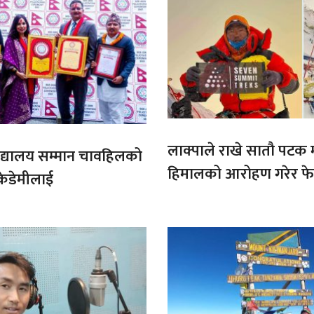
लाक्पाले राखे सातौ पटक
ट बिद्यालय सम्मान चावहिलको
हिमालको आरोहण गरेर फेर
केडेमीलाई
कीर्तिमान