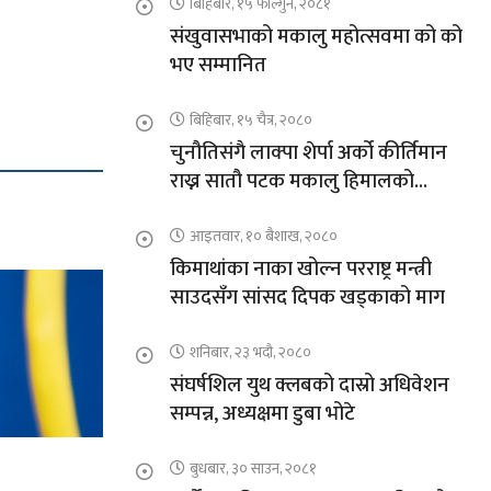
बिहिबार, १५ फाल्गुन, २०८१
संखुवासभाको मकालु महोत्सवमा को को
भए सम्मानित
बिहिबार, १५ चैत्र, २०८०
चुनौतिसंगै लाक्पा शेर्पा अर्को कीर्तिमान
राख्न सातौ पटक मकालु हिमालको
आरोहणमा
आइतवार, १० बैशाख, २०८०
किमाथांका नाका खोल्न परराष्ट्र मन्त्री
साउदसँग सांसद दिपक खड्काको माग
शनिबार, २३ भदौ, २०८०
संघर्षशिल युथ क्लबको दास्रो अधिवेशन
सम्पन्न, अध्यक्षमा डुबा भोटे
बुधबार, ३० साउन, २०८१