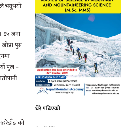
 भन्नुभयो
 । ६५ जना
ोप्रा पुग्न
दिनमा
याँ पुल –
तातोपानी
धेरै पढिएको
महरेडाँडाको