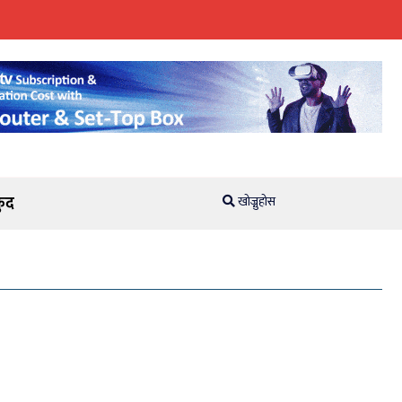
ुद
खोज्नुहोस