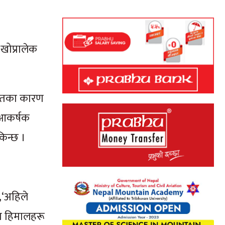
खोप्रालेक
मपातका कारण
 आकर्षक
किन्छ ।
,‘अहिले
ण हिमालहरू