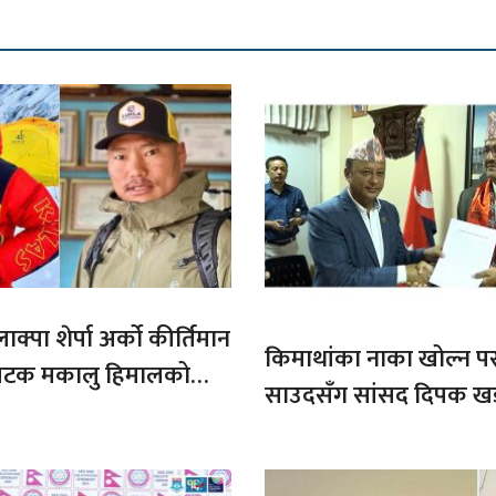
ाक्पा शेर्पा अर्को कीर्तिमान
किमाथांका नाका खोल्न परराष्
ौ पटक मकालु हिमालको
साउदसँग सांसद दिपक ख
माग