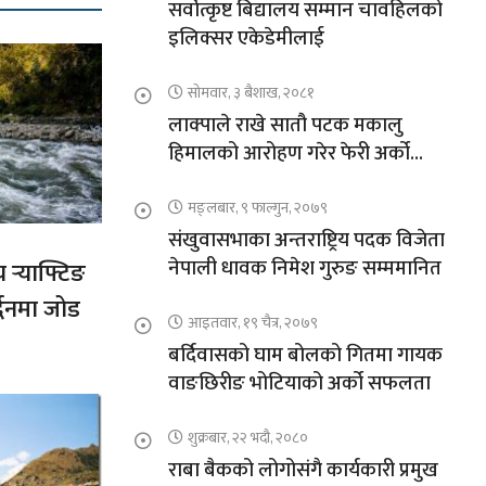
सर्वोत्कृष्ट बिद्यालय सम्मान चावहिलको
इलिक्सर एकेडेमीलाई
सोमवार, ३ बैशाख, २०८१
लाक्पाले राखे सातौ पटक मकालु
हिमालको आरोहण गरेर फेरी अर्को
कीर्तिमान
मङ्लबार, ९ फाल्गुन, २०७९
संखुवासभाका अन्तराष्ट्रिय पदक विजेता
नेपाली धावक निमेश गुरुङ सम्ममानित
य र्‍याफ्टिङ
द्धनमा जोड
आइतवार, १९ चैत्र, २०७९
बर्दिवासको घाम बोलको गितमा गायक
वाङछिरीङ भोटियाको अर्को सफलता
शुक्रबार, २२ भदौ, २०८०
राबा बैकको लोगोसंगै कार्यकारी प्रमुख