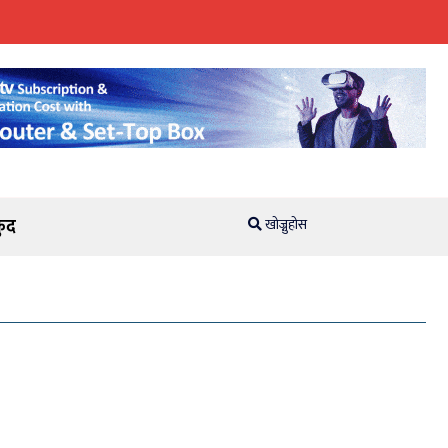
ुद
खोज्नुहोस