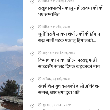
बिहिबार, १५ फाल्गुन, २०८१
संखुवासभाको मकालु महोत्सवमा को को
भए सम्मानित
बिहिबार, १५ चैत्र, २०८०
चुनौतिसंगै लाक्पा शेर्पा अर्को कीर्तिमान
राख्न सातौ पटक मकालु हिमालको
आरोहणमा
आइतवार, १० बैशाख, २०८०
किमाथांका नाका खोल्न परराष्ट्र मन्त्री
साउदसँग सांसद दिपक खड्काको माग
शनिबार, २३ भदौ, २०८०
संघर्षशिल युथ क्लबको दास्रो अधिवेशन
सम्पन्न, अध्यक्षमा डुबा भोटे
बुधबार, ३० साउन, २०८१