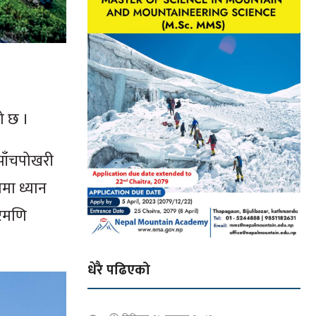
ो छ ।
 पाँचपोखरी
णमा ध्यान
्टमणि
धेरै पढिएको