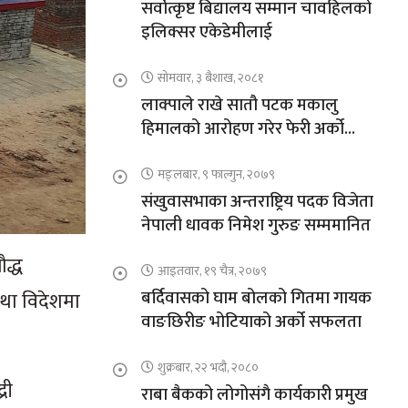
सर्वोत्कृष्ट बिद्यालय सम्मान चावहिलको
इलिक्सर एकेडेमीलाई
सोमवार, ३ बैशाख, २०८१
लाक्पाले राखे सातौ पटक मकालु
हिमालको आरोहण गरेर फेरी अर्को
कीर्तिमान
मङ्लबार, ९ फाल्गुन, २०७९
संखुवासभाका अन्तराष्ट्रिय पदक विजेता
नेपाली धावक निमेश गुरुङ सम्ममानित
ौद्ध
आइतवार, १९ चैत्र, २०७९
बर्दिवासको घाम बोलको गितमा गायक
तथा विदेशमा
वाङछिरीङ भोटियाको अर्को सफलता
शुक्रबार, २२ भदौ, २०८०
री
राबा बैकको लोगोसंगै कार्यकारी प्रमुख