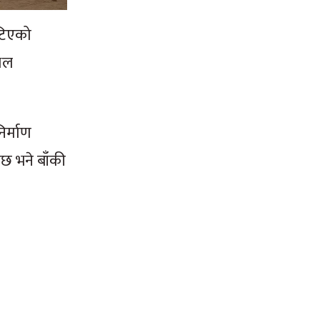
ेटिएको
्थल
र्माण
छ भने बाँकी