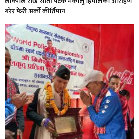
लाक्पाले राखे सातौ पटक मकालु हिमालको आरोहण
गरेर फेरी अर्को कीर्तिमान