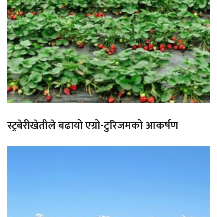
स्ट्रबेरीखेतीले बढायो एग्रो-टुरिजमको आकर्षण