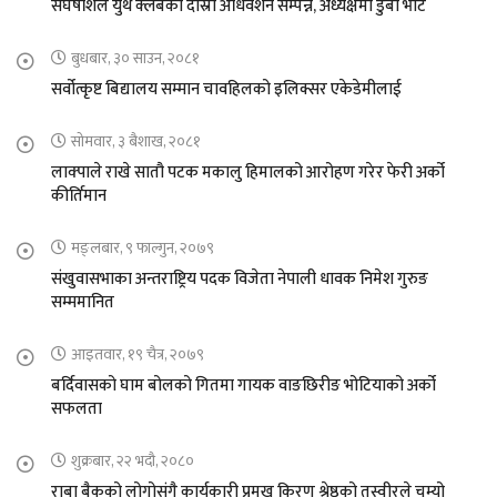
संघर्षशिल युथ क्लबको दास्रो अधिवेशन सम्पन्न, अध्यक्षमा डुबा भोटे
बुधबार, ३० साउन, २०८१
सर्वोत्कृष्ट बिद्यालय सम्मान चावहिलको इलिक्सर एकेडेमीलाई
सोमवार, ३ बैशाख, २०८१
लाक्पाले राखे सातौ पटक मकालु हिमालको आरोहण गरेर फेरी अर्को
कीर्तिमान
मङ्लबार, ९ फाल्गुन, २०७९
संखुवासभाका अन्तराष्ट्रिय पदक विजेता नेपाली धावक निमेश गुरुङ
सम्ममानित
आइतवार, १९ चैत्र, २०७९
बर्दिवासको घाम बोलको गितमा गायक वाङछिरीङ भोटियाको अर्को
सफलता
शुक्रबार, २२ भदौ, २०८०
राबा बैकको लोगोसंगै कार्यकारी प्रमुख किरण श्रेष्ठको तस्वीरले चुम्यो