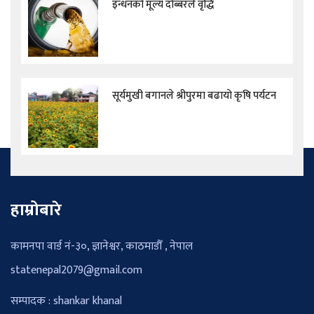
इन्धनको मूल्य दोब्बरले वृद्धि
सूर्यमुखी बगानले श्रीपुरमा बढायो कृषि पर्यटन
हाम्रोबारे
कामनपा वार्ड नं-३०, ज्ञानेश्वर, काठमाडौँ , नेपाल
statenepal2079@gmail.com
सम्पादक : shankar khanal