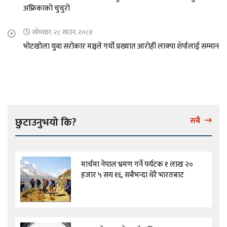
अफ्रिकाको चुचुरो
सोमवार, २८ साउन, २०८१
भोटखोला युवा सरोकार मञ्चले गर्यो प्रख्यात आरोही लाक्पा शेर्पालाई सम्मान
छुटाउनुभयो कि?
सबै
मार्चमा नेपाल भ्रमण गर्ने पर्यटक १ लाख २०
हजार ५ सय १६, सबैभन्दा धेरै भारतबाट