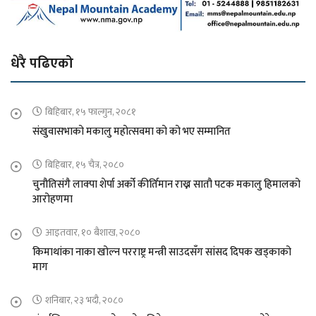
धेरै पढिएको
बिहिबार, १५ फाल्गुन, २०८१
संखुवासभाको मकालु महोत्सवमा को को भए सम्मानित
बिहिबार, १५ चैत्र, २०८०
चुनौतिसंगै लाक्पा शेर्पा अर्को कीर्तिमान राख्न सातौ पटक मकालु हिमालको
आरोहणमा
आइतवार, १० बैशाख, २०८०
किमाथांका नाका खोल्न परराष्ट्र मन्त्री साउदसँग सांसद दिपक खड्काको
माग
शनिबार, २३ भदौ, २०८०