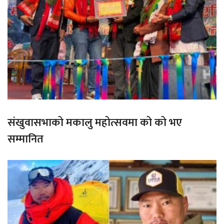
संखुवासभाको मकालु महोत्सवमा को को भए
सम्मानित