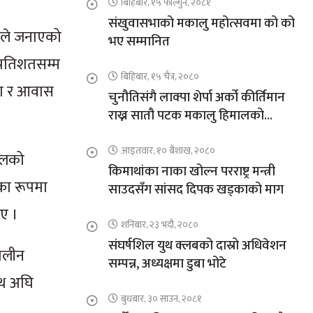
बिहिबार, १५ फाल्गुन, २०८१
संखुवासभाको मकालु महोत्सवमा को को
जकले जनाएको
भए सम्मानित
्रतिशतसम्म
बिहिबार, १५ चैत्र, २०८०
ाना र आवास
चुनौतिसंगै लाक्पा शेर्पा अर्को कीर्तिमान
राख्न सातौ पटक मकालु हिमालको
आरोहणमा
आइतवार, १० बैशाख, २०८०
पालको
किमाथांका नाका खोल्न परराष्ट्र मन्त्री
का रूपमा
साउदसँग सांसद दिपक खड्काको माग
ाए ।
शनिबार, २३ भदौ, २०८०
संघर्षशिल युथ क्लबको दास्रो अधिवेशन
कालीन
सम्पन्न, अध्यक्षमा डुबा भोटे
ाथ अघि
बुधबार, ३० साउन, २०८१