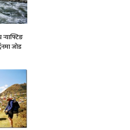
य र्‍याफ्टिङ
द्धनमा जोड