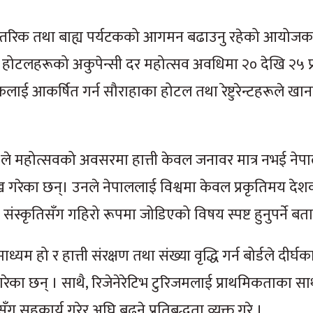
मा आन्तरिक तथा बाह्य पर्यटकको आगमन बढाउनु रहेको आयो
 होटलहरूको अकुपेन्सी दर महोत्सव अवधिमा २० देखि २५ प
टकलाई आकर्षित गर्न सौराहाका होटल तथा रेष्टुरेन्टहरूले ख
) ले महोत्सवको अवसरमा हात्ती केवल जनावर मात्र नभई ने
ख गरेका छन्। उनले नेपाललाई विश्वमा केवल प्रकृतिमय देश
लको संस्कृतिसँग गहिरो रूपमा जोडिएको विषय स्पष्ट हुनुपर्ने बत
म हो र हात्ती संरक्षण तथा संख्या वृद्धि गर्न बोर्डले दीर्घ
 गरेका छन् । साथै, रिजेनेरेटिभ टुरिजमलाई प्राथमिकताका स
ँग सहकार्य गरेर अघि बढ्ने प्रतिबद्धता व्यक्त गरे ।