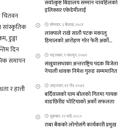
सर्वोत्कृष्ट बिद्यालय सम्मान चावहिलको
इलिक्सर एकेडेमीलाई
िन चितवन
सोमवार, ३ बैशाख, २०८१
ध सांस्कृतिक
लाक्पाले राखे सातौ पटक मकालु
म, डुङ्गा
हिमालको आरोहण गरेर फेरी अर्को
कीर्तिमान
्तिम दिन
मङ्लबार, ९ फाल्गुन, २०७९
चारिक समापन
संखुवासभाका अन्तराष्ट्रिय पदक विजेता
नेपाली धावक निमेश गुरुङ सम्ममानित
आइतवार, १९ चैत्र, २०७९
ता र हात्ती
बर्दिवासको घाम बोलको गितमा गायक
वाङछिरीङ भोटियाको अर्को सफलता
शुक्रबार, २२ भदौ, २०८०
राबा बैकको लोगोसंगै कार्यकारी प्रमुख