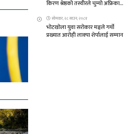
किरण श्रेष्ठको तस्वीरले चुम्यो अफ्रिकाको
चुचुरो
सोमवार, २८ साउन, २०८१
भोटखोला युवा सरोकार मञ्चले गर्यो
प्रख्यात आरोही लाक्पा शेर्पालाई सम्मान