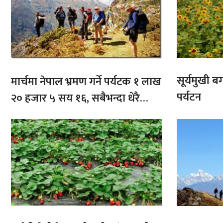
सूर्यमुखी ब
मार्चमा नेपाल भ्रमण गर्ने पर्यटक १ लाख
पर्यटन
२० हजार ५ सय १६, सबैभन्दा धेरै
भारतबाट