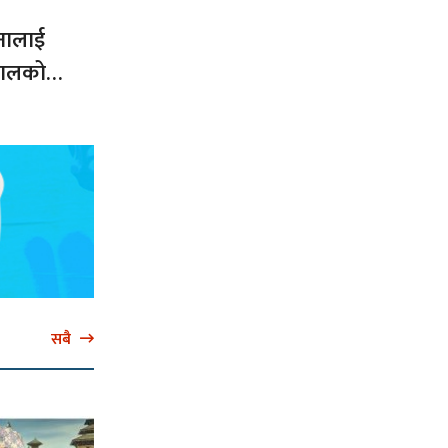
नालाई
नेपालको
सबै