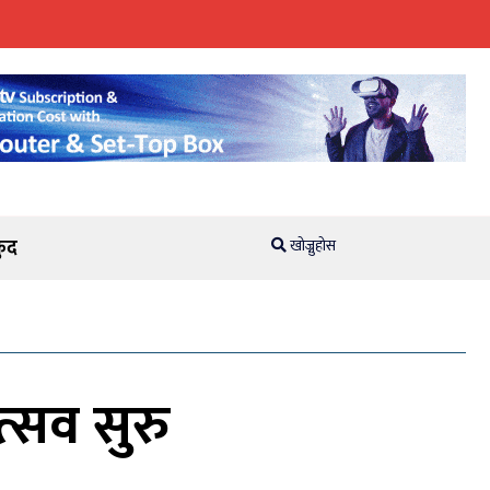
ुद
खोज्नुहोस
्सव सुरु