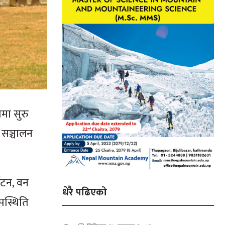
मा सुरु
 सञ्चालन
्यटन, वन
धेरै पढिएको
पस्थिति