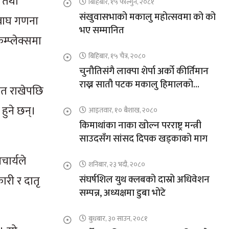
ज तथा
बिहिबार, १५ फाल्गुन, २०८१
संखुवासभाको मकालु महोत्सवमा को को
 बाघ गणना
भए सम्मानित
्प्लेक्समा
बिहिबार, १५ चैत्र, २०८०
चुनौतिसंगै लाक्पा शेर्पा अर्को कीर्तिमान
राख्न सातौ पटक मकालु हिमालको
रात राखेपछि
आरोहणमा
 हुने छन्।
आइतवार, १० बैशाख, २०८०
किमाथांका नाका खोल्न परराष्ट्र मन्त्री
साउदसँग सांसद दिपक खड्काको माग
ार्यले
शनिबार, २३ भदौ, २०८०
ारी र दातृ
संघर्षशिल युथ क्लबको दास्रो अधिवेशन
सम्पन्न, अध्यक्षमा डुबा भोटे
बुधबार, ३० साउन, २०८१