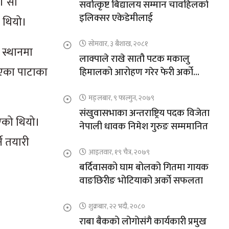
। सो
सर्वोत्कृष्ट बिद्यालय सम्मान चावहिलको
इलिक्सर एकेडेमीलाई
ो थियो।
सोमवार, ३ बैशाख, २०८१
 स्थानमा
लाक्पाले राखे सातौ पटक मकालु
 भएका पाटाका
हिमालको आरोहण गरेर फेरी अर्को
कीर्तिमान
मङ्लबार, ९ फाल्गुन, २०७९
संखुवासभाका अन्तराष्ट्रिय पदक विजेता
िएको थियो।
नेपाली धावक निमेश गुरुङ सम्ममानित
े तयारी
आइतवार, १९ चैत्र, २०७९
बर्दिवासको घाम बोलको गितमा गायक
वाङछिरीङ भोटियाको अर्को सफलता
शुक्रबार, २२ भदौ, २०८०
राबा बैकको लोगोसंगै कार्यकारी प्रमुख