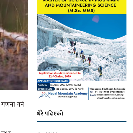
घ गणना गर्न
धेरै पढिएको