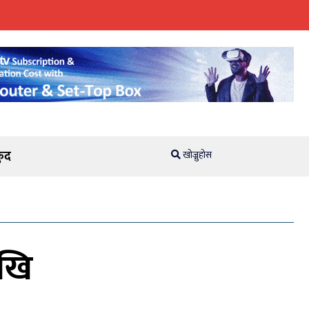
ुद
खोज्नुहोस
ेखि