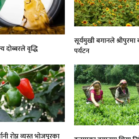
सूर्यमुखी बगानले श्रीपुरमा
य दोब्बरले वृद्धि
पर्यटन
ानी रोप्न व्यस्त भोजपुरका