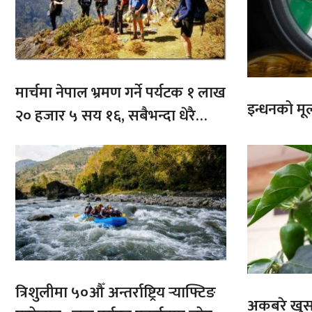
मार्चमा नेपाल भ्रमण गर्ने पर्यटक १ लाख
इन्धनको मूल्
२० हजार ५ सय १६, सबैभन्दा धेरै
भारतबाट
त्रिशुलीमा ५०औँ अन्तर्राष्ट्रिय र्‍याफ्टिङ
अकबरे खुर्स