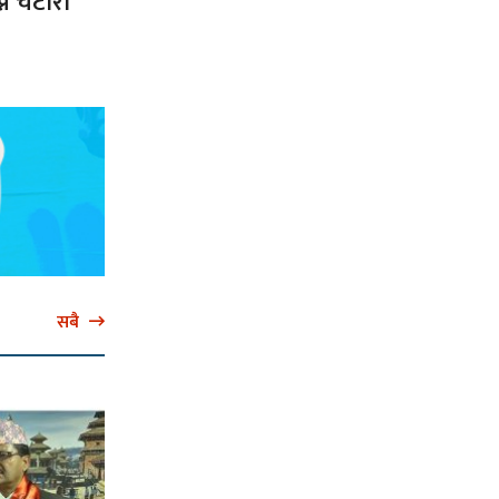
ने चटारो
सबै