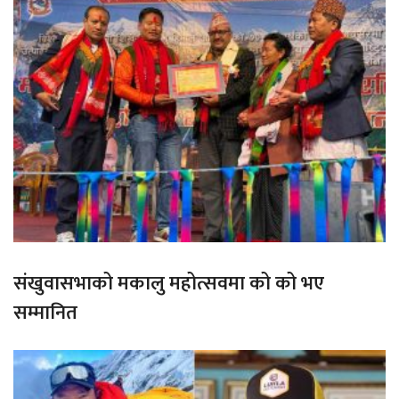
संखुवासभाको मकालु महोत्सवमा को को भए
सम्मानित