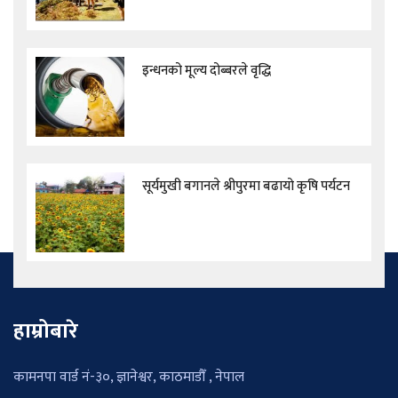
इन्धनको मूल्य दोब्बरले वृद्धि
सूर्यमुखी बगानले श्रीपुरमा बढायो कृषि पर्यटन
हाम्रोबारे
कामनपा वार्ड नं-३०, ज्ञानेश्वर, काठमाडौँ , नेपाल