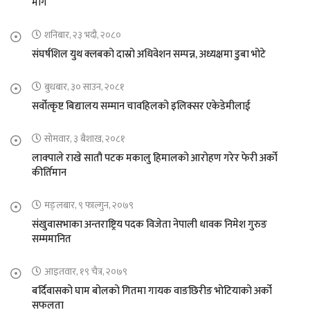
माग
शनिबार, २३ भदौ, २०८०
संघर्षशिल युथ क्लबको दास्रो अधिवेशन सम्पन्न, अध्यक्षमा डुबा भोटे
बुधबार, ३० साउन, २०८१
सर्वोत्कृष्ट बिद्यालय सम्मान चावहिलको इलिक्सर एकेडेमीलाई
सोमवार, ३ बैशाख, २०८१
लाक्पाले राखे सातौ पटक मकालु हिमालको आरोहण गरेर फेरी अर्को
कीर्तिमान
मङ्लबार, ९ फाल्गुन, २०७९
संखुवासभाका अन्तराष्ट्रिय पदक विजेता नेपाली धावक निमेश गुरुङ
सम्ममानित
आइतवार, १९ चैत्र, २०७९
बर्दिवासको घाम बोलको गितमा गायक वाङछिरीङ भोटियाको अर्को
सफलता