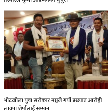
तस्वीरले चुम्यो अफ्रिकाको चुचुरो
भोटखोला युवा सरोकार मञ्चले गर्यो प्रख्यात आरोही
लाक्पा शेर्पालाई सम्मान