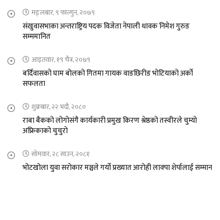
मङ्लबार, ९ फाल्गुन, २०७९
संखुवासभाका अन्तराष्ट्रिय पदक विजेता नेपाली धावक निमेश गुरुङ
सम्ममानित
आइतवार, १९ चैत्र, २०७९
बर्दिवासको घाम बोलको गितमा गायक वाङछिरीङ भोटियाको अर्को
सफलता
शुक्रबार, २२ भदौ, २०८०
राबा बैकको लोगोसंगै कार्यकारी प्रमुख किरण श्रेष्ठको तस्वीरले चुम्यो
अफ्रिकाको चुचुरो
सोमवार, २८ साउन, २०८१
भोटखोला युवा सरोकार मञ्चले गर्यो प्रख्यात आरोही लाक्पा शेर्पालाई सम्मान