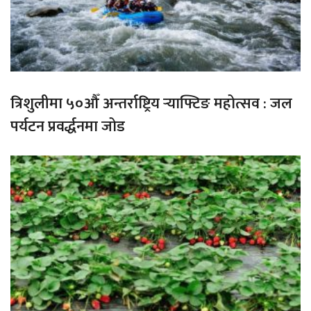
त्रिशुलीमा ५०औँ अन्तर्राष्ट्रिय र्‍याफ्टिङ महोत्सव : जल
पर्यटन प्रवर्द्धनमा जोड