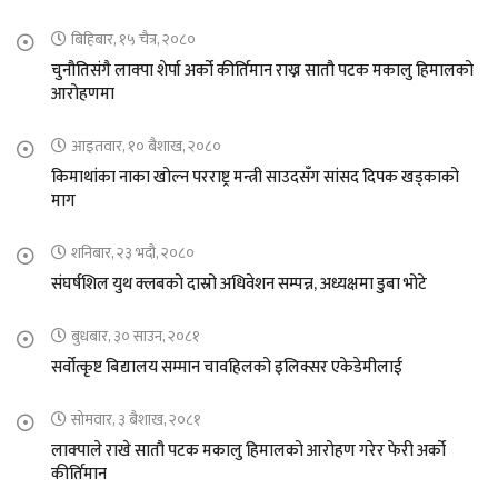
बिहिबार, १५ चैत्र, २०८०
चुनौतिसंगै लाक्पा शेर्पा अर्को कीर्तिमान राख्न सातौ पटक मकालु हिमालको
आरोहणमा
आइतवार, १० बैशाख, २०८०
किमाथांका नाका खोल्न परराष्ट्र मन्त्री साउदसँग सांसद दिपक खड्काको
माग
शनिबार, २३ भदौ, २०८०
संघर्षशिल युथ क्लबको दास्रो अधिवेशन सम्पन्न, अध्यक्षमा डुबा भोटे
बुधबार, ३० साउन, २०८१
सर्वोत्कृष्ट बिद्यालय सम्मान चावहिलको इलिक्सर एकेडेमीलाई
सोमवार, ३ बैशाख, २०८१
लाक्पाले राखे सातौ पटक मकालु हिमालको आरोहण गरेर फेरी अर्को
कीर्तिमान