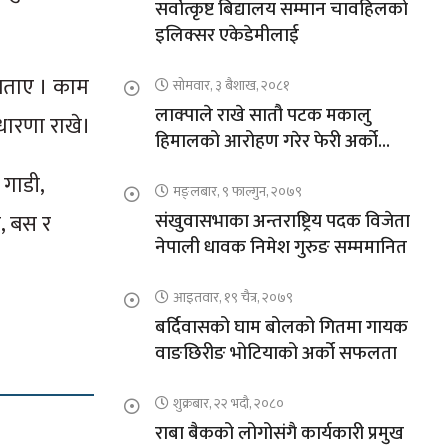
सर्वोत्कृष्ट बिद्यालय सम्मान चावहिलको
इलिक्सर एकेडेमीलाई
 बताए । काम
सोमवार, ३ बैशाख, २०८१
लाक्पाले राखे सातौ पटक मकालु
धारणा राखे।
हिमालको आरोहण गरेर फेरी अर्को
कीर्तिमान
 गाडी,
मङ्लबार, ९ फाल्गुन, २०७९
, बस र
संखुवासभाका अन्तराष्ट्रिय पदक विजेता
नेपाली धावक निमेश गुरुङ सम्ममानित
आइतवार, १९ चैत्र, २०७९
बर्दिवासको घाम बोलको गितमा गायक
वाङछिरीङ भोटियाको अर्को सफलता
शुक्रबार, २२ भदौ, २०८०
राबा बैकको लोगोसंगै कार्यकारी प्रमुख