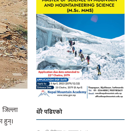
। जिल्ला
धेरै पढिएको
 हुन्।