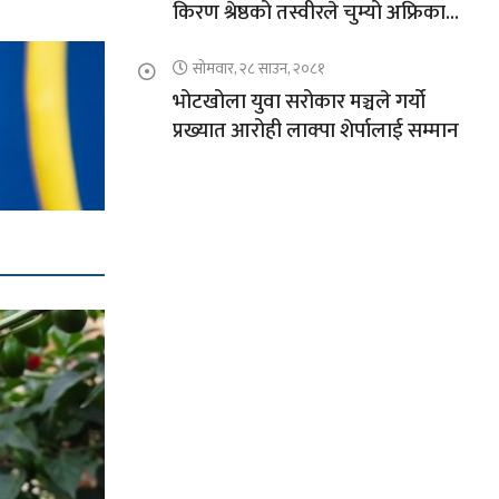
किरण श्रेष्ठको तस्वीरले चुम्यो अफ्रिकाको
चुचुरो
सोमवार, २८ साउन, २०८१
भोटखोला युवा सरोकार मञ्चले गर्यो
प्रख्यात आरोही लाक्पा शेर्पालाई सम्मान