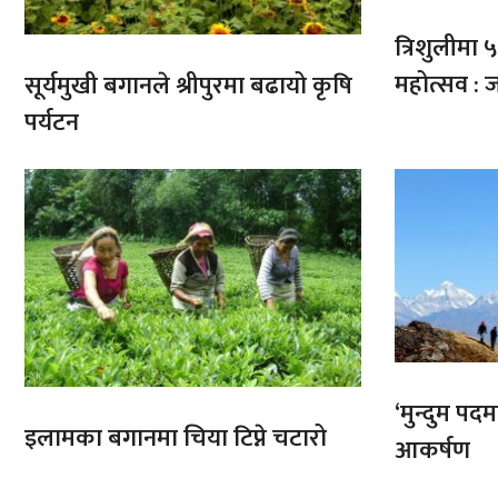
त्रिशुलीमा ५०
महोत्सव : ज
सूर्यमुखी बगानले श्रीपुरमा बढायो कृषि
पर्यटन
‘मुन्दुम पद
इलामका बगानमा चिया टिप्ने चटारो
आकर्षण