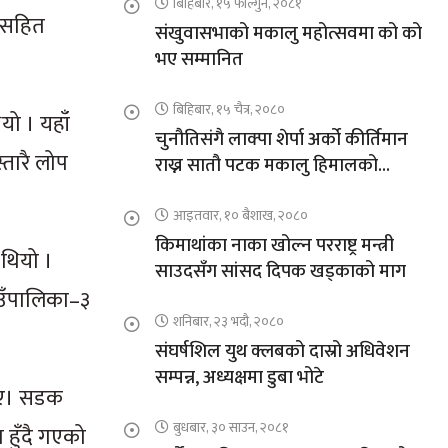
बिहिबार, १५ फाल्गुन, २०८१
ोटसहित
संखुवासभाको मकालु महोत्सवमा को को
भए सम्मानित
बिहिबार, १५ चैत्र, २०८०
यो । यहाँ
चुनौतिसंगै लाक्पा शेर्पा अर्को कीर्तिमान
्तारै लोप
राख्न सातौ पटक मकालु हिमालको
आरोहणमा
आइतवार, १० बैशाख, २०८०
किमाथांका नाका खोल्न परराष्ट्र मन्त्री
 थियो ।
साउदसँग सांसद दिपक खड्काको माग
ाउँपालिका–३
शनिबार, २३ भदौ, २०८०
संघर्षशिल युथ क्लबको दास्रो अधिवेशन
सम्पन्न, अध्यक्षमा डुबा भोटे
ताए। सडक
बुधबार, ३० साउन, २०८१
 हुँदै गएको