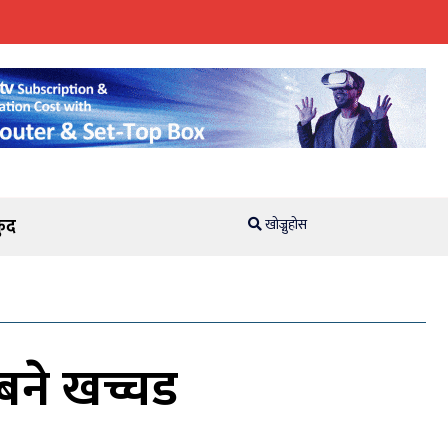
ुद
खोज्नुहोस
बने खच्चड