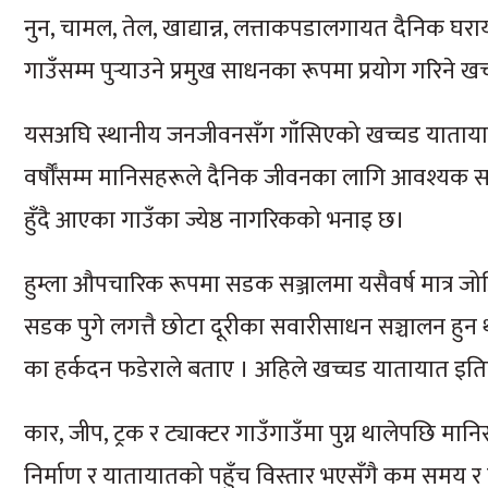
नुन, चामल, तेल, खाद्यान्न, लत्ताकपडालगायत दैनिक घर
गाउँसम्म पुर्‍याउने प्रमुख साधनका रूपमा प्रयोग गरिने ख
यसअघि स्थानीय जनजीवनसँग गाँसिएको खच्चड यातायात यहा
वर्षौँसम्म मानिसहरूले दैनिक जीवनका लागि आवश्यक सामग्र
हुँदै आएका गाउँका ज्येष्ठ नागरिकको भनाइ छ।
हुम्ला औपचारिक रूपमा सडक सञ्जालमा यसैवर्ष मात्र 
सडक पुगे लगत्तै छोटा दूरीका सवारीसाधन सञ्चालन हुन 
का हर्कदन फडेराले बताए । अहिले खच्चड यातायात इति
कार, जीप, ट्रक र ट्याक्टर गाउँगाउँमा पुग्न थालेपछि म
निर्माण र यातायातको पहुँच विस्तार भएसँगै कम समय र ल