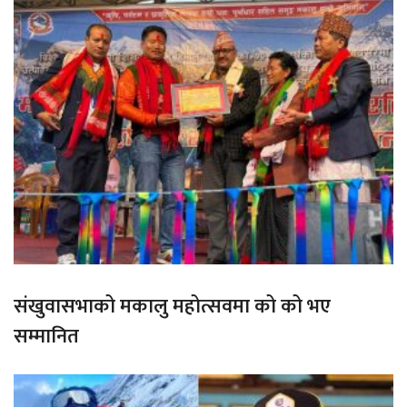
संखुवासभाको मकालु महोत्सवमा को को भए
सम्मानित