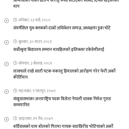
किमाथांका नाका खोल्न परराष्ट्र मन्त्री साउदसँग सांसद दिपक खड्काको
माग
शनिबार, २३ भदौ, २०८०
संघर्षशिल युथ क्लबको दास्रो अधिवेशन सम्पन्न, अध्यक्षमा डुबा भोटे
बुधबार, ३० साउन, २०८१
सर्वोत्कृष्ट बिद्यालय सम्मान चावहिलको इलिक्सर एकेडेमीलाई
सोमवार, ३ बैशाख, २०८१
लाक्पाले राखे सातौ पटक मकालु हिमालको आरोहण गरेर फेरी अर्को
कीर्तिमान
मङ्लबार, ९ फाल्गुन, २०७९
संखुवासभाका अन्तराष्ट्रिय पदक विजेता नेपाली धावक निमेश गुरुङ
सम्ममानित
आइतवार, १९ चैत्र, २०७९
बर्दिवासको घाम बोलको गितमा गायक वाङछिरीङ भोटियाको अर्को