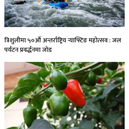
त्रिशुलीमा ५०औँ अन्तर्राष्ट्रिय र्‍याफ्टिङ महोत्सव : जल
पर्यटन प्रवर्द्धनमा जोड