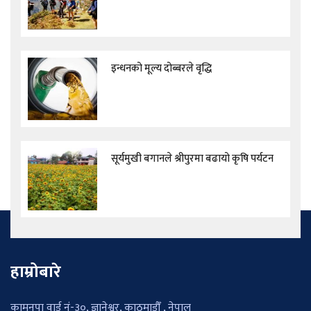
इन्धनको मूल्य दोब्बरले वृद्धि
सूर्यमुखी बगानले श्रीपुरमा बढायो कृषि पर्यटन
हाम्रोबारे
कामनपा वार्ड नं-३०, ज्ञानेश्वर, काठमाडौँ , नेपाल