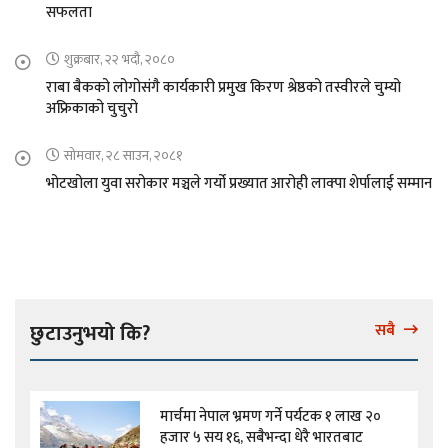
सफलता
शुक्रबार, २२ भदौ, २०८०
राबा बैकको लोगोसंगै कार्यकारी प्रमुख किरण श्रेष्ठको तस्वीरले चुम्यो
अफ्रिकाको चुचुरो
सोमवार, २८ साउन, २०८१
भोटखोला युवा सरोकार मञ्चले गर्यो प्रख्यात आरोही लाक्पा शेर्पालाई सम्मान
छुटाउनुभयो कि?
सबै
मार्चमा नेपाल भ्रमण गर्ने पर्यटक १ लाख २०
हजार ५ सय १६, सबैभन्दा धेरै भारतबाट