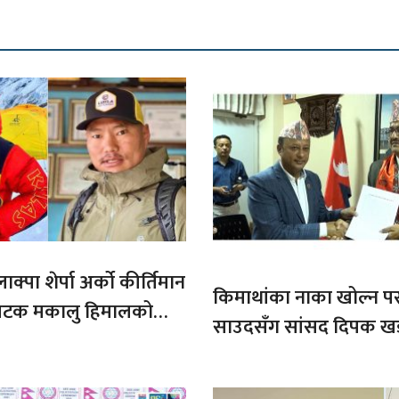
ाक्पा शेर्पा अर्को कीर्तिमान
किमाथांका नाका खोल्न परराष्
ौ पटक मकालु हिमालको
साउदसँग सांसद दिपक ख
माग