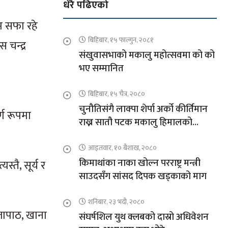
धेरै पढिएको
म सफा रहे
बिहिबार, १५ फाल्गुन, २०८१
 चन्द्र
संखुवासभाको मकालु महोत्सवमा को को
भए सम्मानित
बिहिबार, १५ चैत्र, २०८०
चुनौतिसंगै लाक्पा शेर्पा अर्को कीर्तिमान
र्ण रूपमा
राख्न सातौ पटक मकालु हिमालको
आरोहणमा
आइतवार, १० बैशाख, २०८०
किमाथांका नाका खोल्न परराष्ट्र मन्त्री
्तै, सूर्य र
साउदसँग सांसद दिपक खड्काको माग
शनिबार, २३ भदौ, २०८०
जापाठ, खाना
संघर्षशिल युथ क्लबको दास्रो अधिवेशन