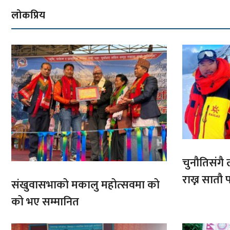
लोकप्रिय
चुनौतिसंगै ल
राख्न सात
संखुवासभाको मकालु महोत्सवमा को
आरोहणमा
को भए सम्मानित