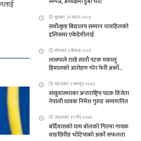
सम्पन्न, अध्यक्षमा डुबा भोटे
रहणलाई
बुधबार, ३० साउन, २०८१
सर्वोत्कृष्ट बिद्यालय सम्मान चावहिलको
इलिक्सर एकेडेमीलाई
सोमवार, ३ बैशाख, २०८१
लाक्पाले राखे सातौ पटक मकालु
हिमालको आरोहण गरेर फेरी अर्को
कीर्तिमान
मङ्लबार, ९ फाल्गुन, २०७९
संखुवासभाका अन्तराष्ट्रिय पदक विजेता
नेपाली धावक निमेश गुरुङ सम्ममानित
आइतवार, १९ चैत्र, २०७९
बर्दिवासको घाम बोलको गितमा गायक
वाङछिरीङ भोटियाको अर्को सफलता