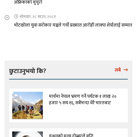
अफ्रिकाको चुचुरो
सोमवार, २८ साउन, २०८१
भोटखोला युवा सरोकार मञ्चले गर्यो प्रख्यात आरोही लाक्पा शेर्पालाई सम्मान
छुटाउनुभयो कि?
सबै
मार्चमा नेपाल भ्रमण गर्ने पर्यटक १ लाख २०
हजार ५ सय १६, सबैभन्दा धेरै भारतबाट
इन्धनको मूल्य दोब्बरले वृद्धि