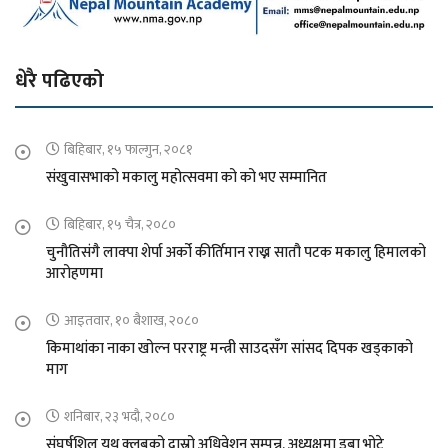
धेरै पढिएको
बिहिबार, १५ फाल्गुन, २०८१
संखुवासभाको मकालु महोत्सवमा को को भए सम्मानित
बिहिबार, १५ चैत्र, २०८०
चुनौतिसंगै लाक्पा शेर्पा अर्को कीर्तिमान राख्न सातौ पटक मकालु हिमालको
आरोहणमा
आइतवार, १० बैशाख, २०८०
किमाथांका नाका खोल्न परराष्ट्र मन्त्री साउदसँग सांसद दिपक खड्काको
माग
शनिबार, २३ भदौ, २०८०
संघर्षशिल युथ क्लबको दास्रो अधिवेशन सम्पन्न, अध्यक्षमा डुबा भोटे