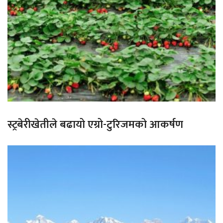
स्ट्रबेरीखेतीले बढायो एग्रो-टुरिजमको आकर्षण