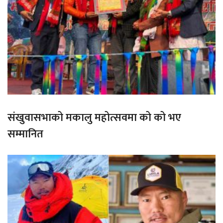
संखुवासभाको मकालु महोत्सवमा को को भए
सम्मानित