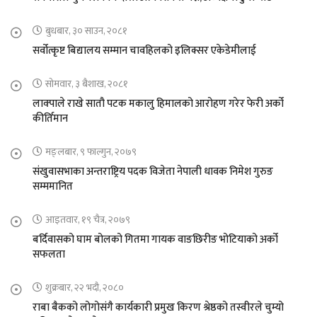
बुधबार, ३० साउन, २०८१
सर्वोत्कृष्ट बिद्यालय सम्मान चावहिलको इलिक्सर एकेडेमीलाई
सोमवार, ३ बैशाख, २०८१
लाक्पाले राखे सातौ पटक मकालु हिमालको आरोहण गरेर फेरी अर्को
कीर्तिमान
मङ्लबार, ९ फाल्गुन, २०७९
संखुवासभाका अन्तराष्ट्रिय पदक विजेता नेपाली धावक निमेश गुरुङ
सम्ममानित
आइतवार, १९ चैत्र, २०७९
बर्दिवासको घाम बोलको गितमा गायक वाङछिरीङ भोटियाको अर्को
सफलता
शुक्रबार, २२ भदौ, २०८०
राबा बैकको लोगोसंगै कार्यकारी प्रमुख किरण श्रेष्ठको तस्वीरले चुम्यो