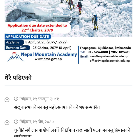
धेरै पढिएको
बिहिबार, १५ फाल्गुन, २०८१
संखुवासभाको मकालु महोत्सवमा को को भए सम्मानित
बिहिबार, १५ चैत्र, २०८०
चुनौतिसंगै लाक्पा शेर्पा अर्को कीर्तिमान राख्न सातौ पटक मकालु हिमालको
आरोहणमा