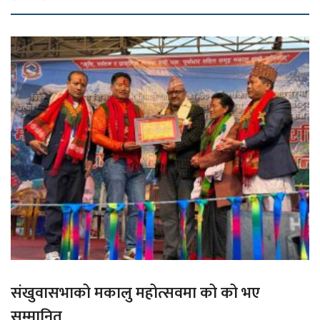
संखुवासभाको मकालु महोत्सवमा को को भए
सम्मानित