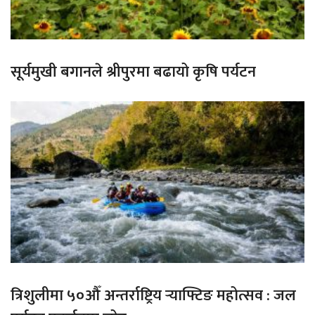
सूर्यमुखी बगानले श्रीपुरमा बढायो कृषि पर्यटन
त्रिशुलीमा ५०औँ अन्तर्राष्ट्रिय र्‍याफ्टिङ महोत्सव : जल