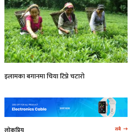
इलामका बगानमा चिया टिप्ने चटारो
लोकप्रिय
सबै