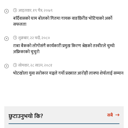
आइतवार, १९ चैत्र, २०७९
बर्दिवासको घाम बोलको गितमा गायक वाङछिरीङ भोटियाको अर्को
सफलता
शुक्रबार, २२ भदौ, २०८०
राबा बैकको लोगोसंगै कार्यकारी प्रमुख किरण श्रेष्ठको तस्वीरले चुम्यो
अफ्रिकाको चुचुरो
सोमवार, २८ साउन, २०८१
भोटखोला युवा सरोकार मञ्चले गर्यो प्रख्यात आरोही लाक्पा शेर्पालाई सम्मान
छुटाउनुभयो कि?
सबै