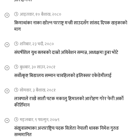
आइतवार, १० बैशाख, २०८०
किमाथांका नाका खोल्न परराष्ट्र मन्त्री साउदसँग सांसद दिपक खड्काको
माग
शनिबार, २३ भदौ, २०८०
संघर्षशिल युथ क्लबको दास्रो अधिवेशन सम्पन्न, अध्यक्षमा डुबा भोटे
बुधबार, ३० साउन, २०८१
सर्वोत्कृष्ट बिद्यालय सम्मान चावहिलको इलिक्सर एकेडेमीलाई
सोमवार, ३ बैशाख, २०८१
लाक्पाले राखे सातौ पटक मकालु हिमालको आरोहण गरेर फेरी अर्को
कीर्तिमान
मङ्लबार, ९ फाल्गुन, २०७९
संखुवासभाका अन्तराष्ट्रिय पदक विजेता नेपाली धावक निमेश गुरुङ
सम्ममानित