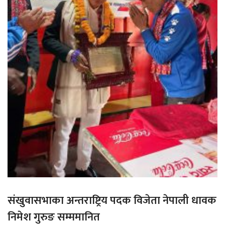
संखुवासभाका अन्तराष्ट्रिय पदक विजेता नेपाली धावक
निमेश गुरुङ सम्ममानित