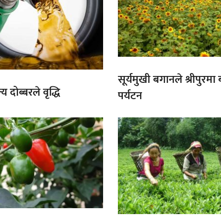
सूर्यमुखी बगानले श्रीपुरमा
य दोब्बरले वृद्धि
पर्यटन