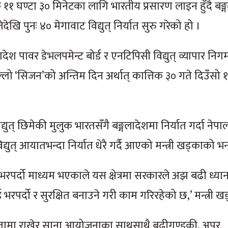
 ११ घण्टा ३० मिनेटका लागि भारतीय प्रसारण लाइन हुँदै बङ्
देखि पुनः ४० मेगावाट विद्युत् निर्यात सुरु गरेको हो ।
ादेश पावर डेभलपमेन्ट बोर्ड र एनटिपिसी विद्युत् व्यापार नि
िल्लो ‘सिजन’को अन्तिम दिन अर्थात् कात्तिक ३० गते दिउँसो 
्युत् छिमेकी मुलुक भारतसँगै बङ्गलादेशमा निर्यात गर्दा नेप
्युत् आयातभन्दा निर्यात धेरै गर्दै आएको मन्त्री खड्काको भ
 भरपर्दो माध्यम भएकाले यस क्षेत्रमा सरकारले अझ बढी ध्य
रपर्दो र सुरक्षित बनाउने गरी काम गरिरहेको छ,’ मन्त्री खड
थमिकतामा राखेर साना आयोजनाका साथसाथै बूढीगण्डकी, अपर