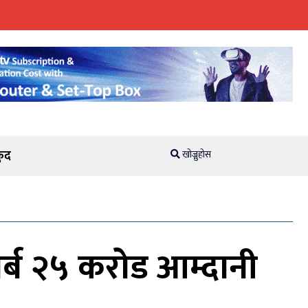
ुद
खोज्नुहोस
 अर्ब २५ करोड आम्दानी