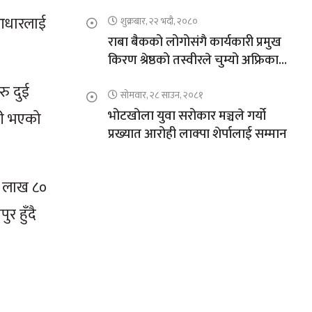
 आधारलाई
शुक्रबार, २२ भदौ, २०८०
राबा बैकको लोगोसंगै कार्यकारी प्रमुख
किरण श्रेष्ठको तस्वीरले चुम्यो अफ्रिकाको
चुचुरो
रु दुई
सोमवार, २८ साउन, २०८१
भोटखोला युवा सरोकार मञ्चले गर्यो
ढी भएको
प्रख्यात आरोही लाक्पा शेर्पालाई सम्मान
६८ लाख ८०
र हुँदै