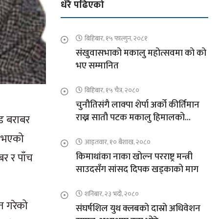
धेरै पढिएको
बिहिबार, १५ फाल्गुन, २०८१
संखुवासभाको मकालु महोत्सवमा को को
भए सम्मानित
बिहिबार, १५ चैत्र, २०८०
चुनौतिसंगै लाक्पा शेर्पा अर्को कीर्तिमान
राख्न सातौ पटक मकालु हिमालको
ोड बराबर
आरोहणमा
ा भएको
आइतवार, १० बैशाख, २०८०
बर र पाँच
किमाथांका नाका खोल्न परराष्ट्र मन्त्री
साउदसँग सांसद दिपक खड्काको माग
शनिबार, २३ भदौ, २०८०
ात गरेको
संघर्षशिल युथ क्लबको दास्रो अधिवेशन