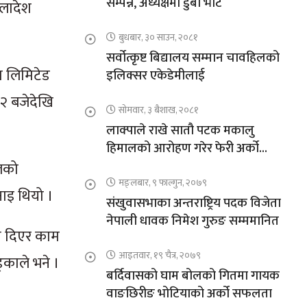
सम्पन्न, अध्यक्षमा डुबा भोटे
गलादेश
बुधबार, ३० साउन, २०८१
सर्वोत्कृष्ट बिद्यालय सम्मान चावहिलको
गम लिमिटेड
इलिक्सर एकेडेमीलाई
१२ बजेदेखि
सोमवार, ३ बैशाख, २०८१
लाक्पाले राखे सातौ पटक मकालु
हिमालको आरोहण गरेर फेरी अर्को
कीर्तिमान
ालको
मङ्लबार, ९ फाल्गुन, २०७९
नाइ थियो ।
संखुवासभाका अन्तराष्ट्रिय पदक विजेता
नेपाली धावक निमेश गुरुङ सम्ममानित
ान दिएर काम
आइतवार, १९ चैत्र, २०७९
्काले भने ।
बर्दिवासको घाम बोलको गितमा गायक
वाङछिरीङ भोटियाको अर्को सफलता