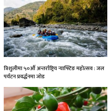
त्रिशुलीमा ५०औँ अन्तर्राष्ट्रिय र्‍याफ्टिङ महोत्सव : जल
पर्यटन प्रवर्द्धनमा जोड