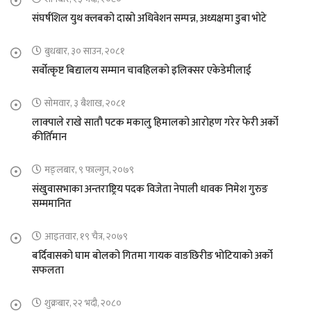
संघर्षशिल युथ क्लबको दास्रो अधिवेशन सम्पन्न, अध्यक्षमा डुबा भोटे
बुधबार, ३० साउन, २०८१
सर्वोत्कृष्ट बिद्यालय सम्मान चावहिलको इलिक्सर एकेडेमीलाई
सोमवार, ३ बैशाख, २०८१
लाक्पाले राखे सातौ पटक मकालु हिमालको आरोहण गरेर फेरी अर्को
कीर्तिमान
मङ्लबार, ९ फाल्गुन, २०७९
संखुवासभाका अन्तराष्ट्रिय पदक विजेता नेपाली धावक निमेश गुरुङ
सम्ममानित
आइतवार, १९ चैत्र, २०७९
बर्दिवासको घाम बोलको गितमा गायक वाङछिरीङ भोटियाको अर्को
सफलता
शुक्रबार, २२ भदौ, २०८०