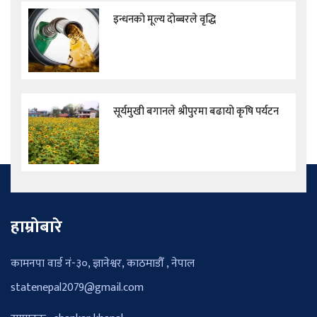
इन्धनको मूल्य दोब्बरले वृद्धि
सूर्यमुखी बगानले श्रीपुरमा बढायो कृषि पर्यटन
हाम्रोबारे
कामनपा वार्ड नं-३०, ज्ञानेश्वर, काठमाडौँ , नेपाल
statenepal2079@gmail.com