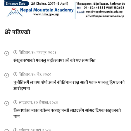
धेरै पढिएको
बिहिबार, १५ फाल्गुन, २०८१
संखुवासभाको मकालु महोत्सवमा को को भए सम्मानित
बिहिबार, १५ चैत्र, २०८०
चुनौतिसंगै लाक्पा शेर्पा अर्को कीर्तिमान राख्न सातौ पटक मकालु हिमालको
आरोहणमा
आइतवार, १० बैशाख, २०८०
किमाथांका नाका खोल्न परराष्ट्र मन्त्री साउदसँग सांसद दिपक खड्काको
माग
शनिबार, २३ भदौ, २०८०