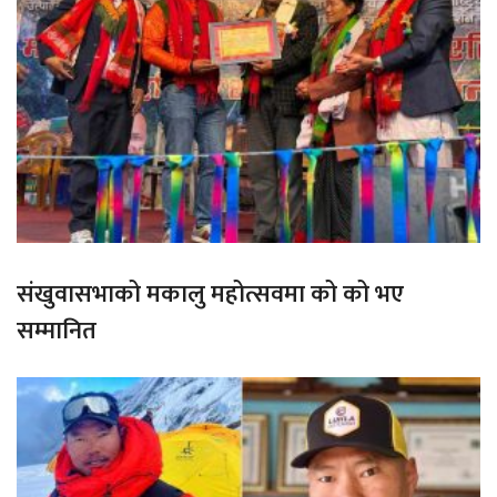
संखुवासभाको मकालु महोत्सवमा को को भए
सम्मानित