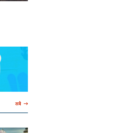
’
सबै