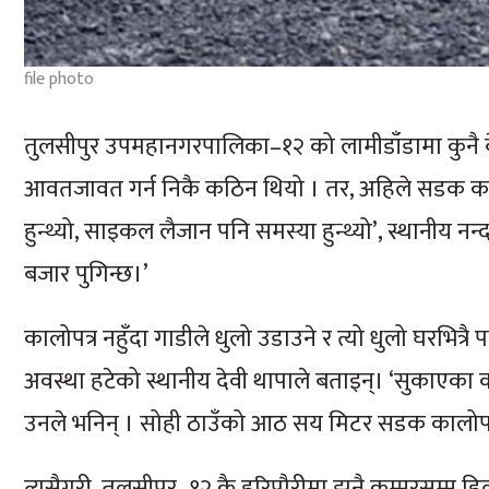
file photo
तुलसीपुर उपमहानगरपालिका–१२ को लामीडाँडामा कुनै बे
आवतजावत गर्न निकै कठिन थियो । तर, अहिले सडक क
हुन्थ्यो, साइकल लैजान पनि समस्या हुन्थ्यो’, स्थानीय नन
बजार पुगिन्छ।’
कालोपत्र नहुँदा गाडीले धुलो उडाउने र त्यो धुलो घरभित्र
अवस्था हटेको स्थानीय देवी थापाले बताइन्। ‘सुकाएका कप
उनले भनिन् । सोही ठाउँको आठ सय मिटर सडक कालोपत
त्यसैगरी, तुलसीपुर–१२ कै हरिपौरीमा झनै कम्मरसम्म हिलो ह