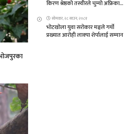
किरण श्रेष्ठको तस्वीरले चुम्यो अफ्रिकाको
चुचुरो
सोमवार, २८ साउन, २०८१
भोटखोला युवा सरोकार मञ्चले गर्यो
प्रख्यात आरोही लाक्पा शेर्पालाई सम्मान
त भोजपुरका