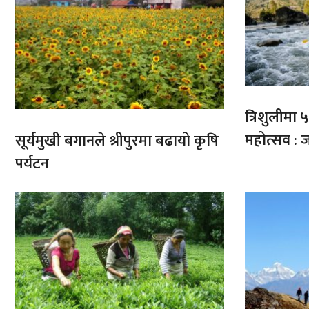
त्रिशुलीमा ५०
महोत्सव : ज
सूर्यमुखी बगानले श्रीपुरमा बढायो कृषि
पर्यटन