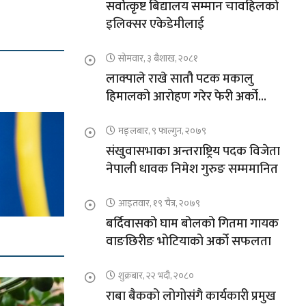
सर्वोत्कृष्ट बिद्यालय सम्मान चावहिलको
इलिक्सर एकेडेमीलाई
सोमवार, ३ बैशाख, २०८१
लाक्पाले राखे सातौ पटक मकालु
हिमालको आरोहण गरेर फेरी अर्को
कीर्तिमान
मङ्लबार, ९ फाल्गुन, २०७९
संखुवासभाका अन्तराष्ट्रिय पदक विजेता
नेपाली धावक निमेश गुरुङ सम्ममानित
आइतवार, १९ चैत्र, २०७९
बर्दिवासको घाम बोलको गितमा गायक
वाङछिरीङ भोटियाको अर्को सफलता
शुक्रबार, २२ भदौ, २०८०
राबा बैकको लोगोसंगै कार्यकारी प्रमुख