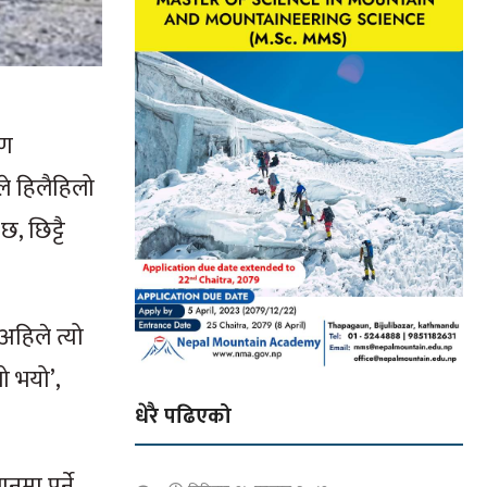
रण
े हिलैहिलो
, छिट्टै
अहिले त्यो
ो भयो’,
धेरै पढिएको
नमा पर्ने