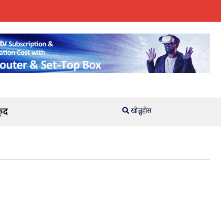
ुद
खोज्नुहोस