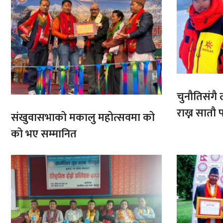
चुनौतिसंगै ल
राख्न सात
संखुवासभाको मकालु महोत्सवमा को
आरोहणमा
को भए सम्मानित