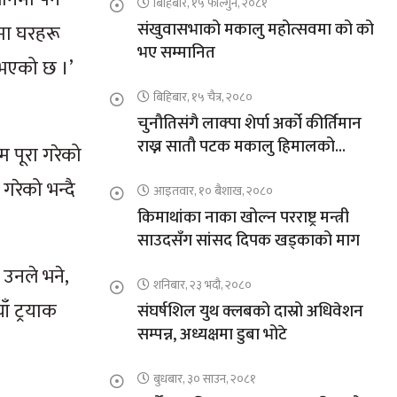
बिहिबार, १५ फाल्गुन, २०८१
संखुवासभाको मकालु महोत्सवमा को को
मा घरहरू
भए सम्मानित
ज भएको छ ।’
बिहिबार, १५ चैत्र, २०८०
चुनौतिसंगै लाक्पा शेर्पा अर्को कीर्तिमान
राख्न सातौ पटक मकालु हिमालको
 पूरा गरेको
आरोहणमा
रेको भन्दै
आइतवार, १० बैशाख, २०८०
किमाथांका नाका खोल्न परराष्ट्र मन्त्री
साउदसँग सांसद दिपक खड्काको माग
 उनले भने,
शनिबार, २३ भदौ, २०८०
ँ ट्रयाक
संघर्षशिल युथ क्लबको दास्रो अधिवेशन
सम्पन्न, अध्यक्षमा डुबा भोटे
बुधबार, ३० साउन, २०८१