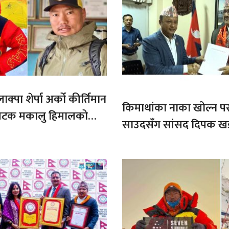
ाक्पा शेर्पा अर्को कीर्तिमान
किमाथांका नाका खोल्न परराष्
ौ पटक मकालु हिमालको
साउदसँग सांसद दिपक ख
माग