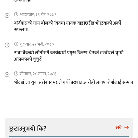
सम्ममानित
आइतवार, १९ चैत्र, २०७९
बर्दिवासको घाम बोलको गितमा गायक वाङछिरीङ भोटियाको अर्को
सफलता
शुक्रबार, २२ भदौ, २०८०
राबा बैकको लोगोसंगै कार्यकारी प्रमुख किरण श्रेष्ठको तस्वीरले चुम्यो
अफ्रिकाको चुचुरो
सोमवार, २८ साउन, २०८१
भोटखोला युवा सरोकार मञ्चले गर्यो प्रख्यात आरोही लाक्पा शेर्पालाई सम्मान
छुटाउनुभयो कि?
सबै