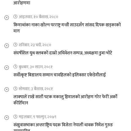
आरोहणमा
आइतवार, १० बैशाख, २०८०
किमाथांका नाका खोल्न परराष्ट्र मन्त्री साउदसँग सांसद दिपक खड्काको
माग
शनिबार, २३ भदौ, २०८०
संघर्षशिल युथ क्लबको दास्रो अधिवेशन सम्पन्न, अध्यक्षमा डुबा भोटे
बुधबार, ३० साउन, २०८१
सर्वोत्कृष्ट बिद्यालय सम्मान चावहिलको इलिक्सर एकेडेमीलाई
सोमवार, ३ बैशाख, २०८१
लाक्पाले राखे सातौ पटक मकालु हिमालको आरोहण गरेर फेरी अर्को
कीर्तिमान
मङ्लबार, ९ फाल्गुन, २०७९
संखुवासभाका अन्तराष्ट्रिय पदक विजेता नेपाली धावक निमेश गुरुङ