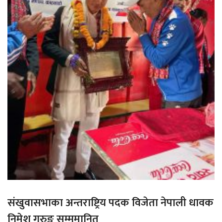
संखुवासभाका अन्तराष्ट्रिय पदक विजेता नेपाली धावक
निमेश गुरुङ सम्ममानित