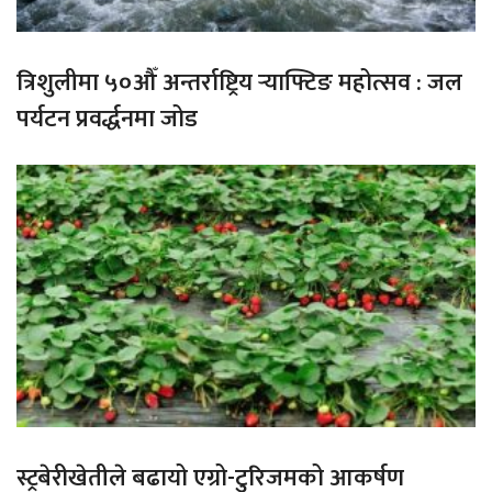
त्रिशुलीमा ५०औँ अन्तर्राष्ट्रिय र्‍याफ्टिङ महोत्सव : जल
पर्यटन प्रवर्द्धनमा जोड
स्ट्रबेरीखेतीले बढायो एग्रो-टुरिजमको आकर्षण