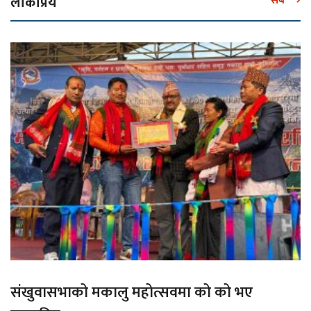
लोकप्रिय
सबै
संखुवासभाको मकालु महोत्सवमा को को भए