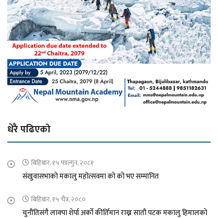
धेरै पढिएको
बिहिबार, १५ फाल्गुन, २०८१
संखुवासभाको मकालु महोत्सवमा को को भए सम्मानित
बिहिबार, १५ चैत्र, २०८०
चुनौतिसंगै लाक्पा शेर्पा अर्को कीर्तिमान राख्न सातौ पटक मकालु हिमालको