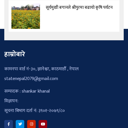
सूर्यमुखी बगानले श्रीपुरमा बढायो कृषि पर्यटन
हाम्रोबारे
कामनपा वार्ड नं-३०, ज्ञानेश्वर, काठमाडौँ , नेपाल
statenepal2079@gmail.com
सम्पादक : shankar khanal
विज्ञापन:
सूचना बिभाग दर्ता नं: ३९०१-२०७९/८०