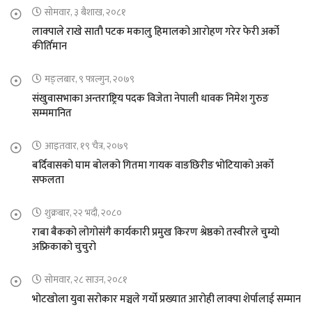
सोमवार, ३ बैशाख, २०८१
लाक्पाले राखे सातौ पटक मकालु हिमालको आरोहण गरेर फेरी अर्को
कीर्तिमान
मङ्लबार, ९ फाल्गुन, २०७९
संखुवासभाका अन्तराष्ट्रिय पदक विजेता नेपाली धावक निमेश गुरुङ
सम्ममानित
आइतवार, १९ चैत्र, २०७९
बर्दिवासको घाम बोलको गितमा गायक वाङछिरीङ भोटियाको अर्को
सफलता
शुक्रबार, २२ भदौ, २०८०
राबा बैकको लोगोसंगै कार्यकारी प्रमुख किरण श्रेष्ठको तस्वीरले चुम्यो
अफ्रिकाको चुचुरो
सोमवार, २८ साउन, २०८१
भोटखोला युवा सरोकार मञ्चले गर्यो प्रख्यात आरोही लाक्पा शेर्पालाई सम्मान