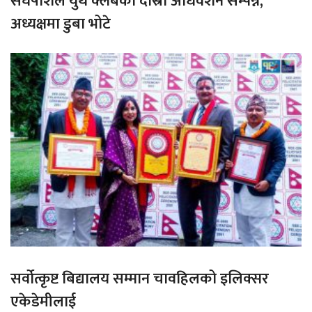
संघर्षशिल युथ क्लबको दास्रो अधिवेशन सम्पन्न,
अध्यक्षमा डुबा भोटे
सर्वोत्कृष्ट बिद्यालय सम्मान चावहिलको इलिक्सर
एकेडेमीलाई