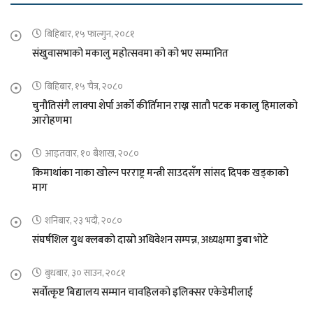
बिहिबार, १५ फाल्गुन, २०८१
संखुवासभाको मकालु महोत्सवमा को को भए सम्मानित
बिहिबार, १५ चैत्र, २०८०
चुनौतिसंगै लाक्पा शेर्पा अर्को कीर्तिमान राख्न सातौ पटक मकालु हिमालको
आरोहणमा
आइतवार, १० बैशाख, २०८०
किमाथांका नाका खोल्न परराष्ट्र मन्त्री साउदसँग सांसद दिपक खड्काको
माग
शनिबार, २३ भदौ, २०८०
संघर्षशिल युथ क्लबको दास्रो अधिवेशन सम्पन्न, अध्यक्षमा डुबा भोटे
बुधबार, ३० साउन, २०८१
सर्वोत्कृष्ट बिद्यालय सम्मान चावहिलको इलिक्सर एकेडेमीलाई