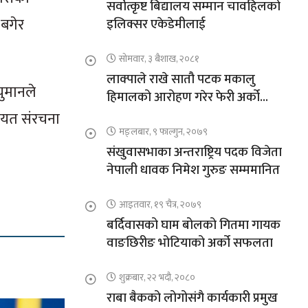
सर्वोत्कृष्ट बिद्यालय सम्मान चावहिलको
 बगेर
इलिक्सर एकेडेमीलाई
सोमवार, ३ बैशाख, २०८१
लाक्पाले राखे सातौ पटक मकालु
चुमानले
हिमालको आरोहण गरेर फेरी अर्को
कीर्तिमान
गायत संरचना
मङ्लबार, ९ फाल्गुन, २०७९
संखुवासभाका अन्तराष्ट्रिय पदक विजेता
नेपाली धावक निमेश गुरुङ सम्ममानित
आइतवार, १९ चैत्र, २०७९
बर्दिवासको घाम बोलको गितमा गायक
वाङछिरीङ भोटियाको अर्को सफलता
शुक्रबार, २२ भदौ, २०८०
राबा बैकको लोगोसंगै कार्यकारी प्रमुख