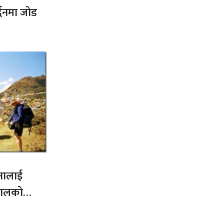
द्धनमा जोड
नालाई
नेपालको