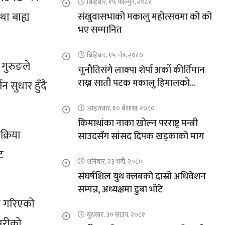
बिहिबार, १५ फाल्गुन, २०८१
ा बाह्य
संखुवासभाको मकालु महोत्सवमा को को
भए सम्मानित
बिहिबार, १५ चैत्र, २०८०
 गुरुङले
चुनौतिसंगै लाक्पा शेर्पा अर्को कीर्तिमान
राख्न सातौ पटक मकालु हिमालको
सुधार हुँदै
आरोहणमा
आइतवार, १० बैशाख, २०८०
किमाथांका नाका खोल्न परराष्ट्र मन्त्री
्रिया
साउदसँग सांसद दिपक खड्काको माग
ट
शनिबार, २३ भदौ, २०८०
संघर्षशिल युथ क्लबको दास्रो अधिवेशन
सम्पन्न, अध्यक्षमा डुबा भोटे
ण गरिएको
बुधबार, ३० साउन, २०८१
परीको