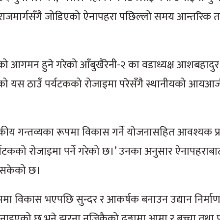
वीराजमार्गसँगै जोडिएको ऐनापहरा पछिल्लो समय आन्तरिक तथ
ो आगमन हुने गरेको आँबुखैरेनी-२ का वडाध्यक्ष आशबहादुर
ो यस ठाउँ पर्यटकको रोजाइमा परेसँगै स्थानीयको आयआर्जन 
यटकीय गन्तव्यका रूपमा विकास गर्ने योजनासहित आवश्यक प्रक
्यटकको रोजाइमा पर्ने गरेको छ।’ उनका अनुसार ऐनापहराबा
रिसकेको छ।
ूपमा विकास भएपछि सुन्दर र आकर्षक बनाउन उद्यान निर्मा
बनाइएको छ भने झरना नजिकैको ढुङ्गामा आमा र बच्चा तथा 