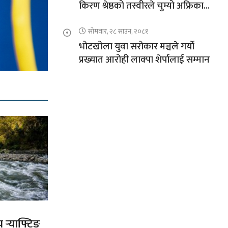
किरण श्रेष्ठको तस्वीरले चुम्यो अफ्रिकाको
चुचुरो
सोमवार, २८ साउन, २०८१
भोटखोला युवा सरोकार मञ्चले गर्यो
प्रख्यात आरोही लाक्पा शेर्पालाई सम्मान
य र्‍याफ्टिङ