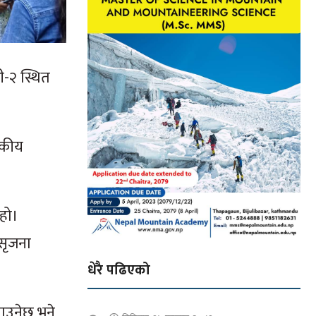
ी-२ स्थित
टकीय
 हो।
 सृजना
धेरै पढिएको
‍याउनेछ भने