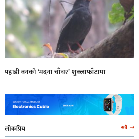
पहाडी वनको ‘मदना चाँचर’ शुक्लाफाँटामा
लोकप्रिय
सबै