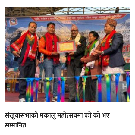
संखुवासभाको मकालु महोत्सवमा को को भए
सम्मानित