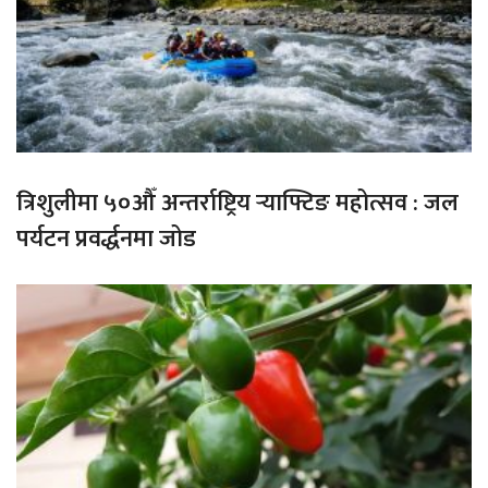
त्रिशुलीमा ५०औँ अन्तर्राष्ट्रिय र्‍याफ्टिङ महोत्सव : जल
पर्यटन प्रवर्द्धनमा जोड