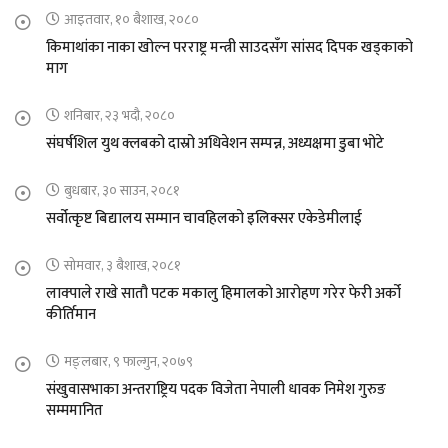
आइतवार, १० बैशाख, २०८०
किमाथांका नाका खोल्न परराष्ट्र मन्त्री साउदसँग सांसद दिपक खड्काको
माग
शनिबार, २३ भदौ, २०८०
संघर्षशिल युथ क्लबको दास्रो अधिवेशन सम्पन्न, अध्यक्षमा डुबा भोटे
बुधबार, ३० साउन, २०८१
सर्वोत्कृष्ट बिद्यालय सम्मान चावहिलको इलिक्सर एकेडेमीलाई
सोमवार, ३ बैशाख, २०८१
लाक्पाले राखे सातौ पटक मकालु हिमालको आरोहण गरेर फेरी अर्को
कीर्तिमान
मङ्लबार, ९ फाल्गुन, २०७९
संखुवासभाका अन्तराष्ट्रिय पदक विजेता नेपाली धावक निमेश गुरुङ
सम्ममानित