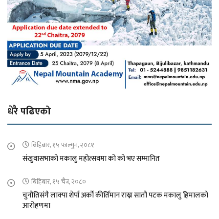
धेरै पढिएको
बिहिबार, १५ फाल्गुन, २०८१
संखुवासभाको मकालु महोत्सवमा को को भए सम्मानित
बिहिबार, १५ चैत्र, २०८०
चुनौतिसंगै लाक्पा शेर्पा अर्को कीर्तिमान राख्न सातौ पटक मकालु हिमालको
आरोहणमा