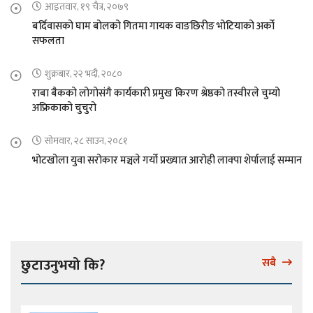
आइतवार, १९ चैत्र, २०७९
बर्दिवासको घाम बोलको गितमा गायक वाङछिरीङ भोटियाको अर्को
सफलता
शुक्रबार, २२ भदौ, २०८०
राबा बैकको लोगोसंगै कार्यकारी प्रमुख किरण श्रेष्ठको तस्वीरले चुम्यो
अफ्रिकाको चुचुरो
सोमवार, २८ साउन, २०८१
भोटखोला युवा सरोकार मञ्चले गर्यो प्रख्यात आरोही लाक्पा शेर्पालाई सम्मान
छुटाउनुभयो कि?
सबै