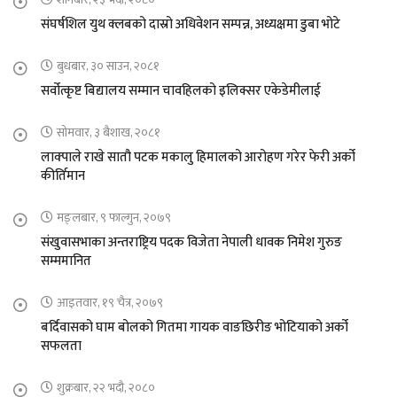
संघर्षशिल युथ क्लबको दास्रो अधिवेशन सम्पन्न, अध्यक्षमा डुबा भोटे
बुधबार, ३० साउन, २०८१
सर्वोत्कृष्ट बिद्यालय सम्मान चावहिलको इलिक्सर एकेडेमीलाई
सोमवार, ३ बैशाख, २०८१
लाक्पाले राखे सातौ पटक मकालु हिमालको आरोहण गरेर फेरी अर्को
कीर्तिमान
मङ्लबार, ९ फाल्गुन, २०७९
संखुवासभाका अन्तराष्ट्रिय पदक विजेता नेपाली धावक निमेश गुरुङ
सम्ममानित
आइतवार, १९ चैत्र, २०७९
बर्दिवासको घाम बोलको गितमा गायक वाङछिरीङ भोटियाको अर्को
सफलता
शुक्रबार, २२ भदौ, २०८०