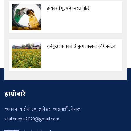
इन्धनको मूल्य दोब्बरले वृद्धि
सूर्यमुखी बगानले श्रीपुरमा बढायो कृषि पर्यटन
हाम्रोबारे
कामनपा वार्ड नं-३०, ज्ञानेश्वर, काठमाडौँ , नेपाल
statenepal2079@gmail.com