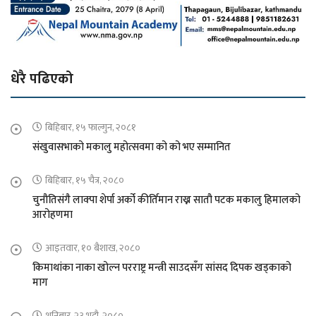
धेरै पढिएको
बिहिबार, १५ फाल्गुन, २०८१
संखुवासभाको मकालु महोत्सवमा को को भए सम्मानित
बिहिबार, १५ चैत्र, २०८०
चुनौतिसंगै लाक्पा शेर्पा अर्को कीर्तिमान राख्न सातौ पटक मकालु हिमालको
आरोहणमा
आइतवार, १० बैशाख, २०८०
किमाथांका नाका खोल्न परराष्ट्र मन्त्री साउदसँग सांसद दिपक खड्काको
माग
शनिबार, २३ भदौ, २०८०