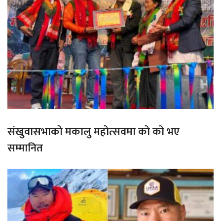
संखुवासभाको मकालु महोत्सवमा को को भए
सम्मानित