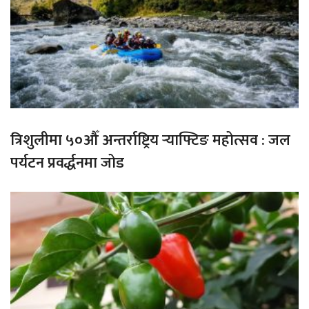
त्रिशुलीमा ५०औँ अन्तर्राष्ट्रिय र्‍याफ्टिङ महोत्सव : जल
पर्यटन प्रवर्द्धनमा जोड