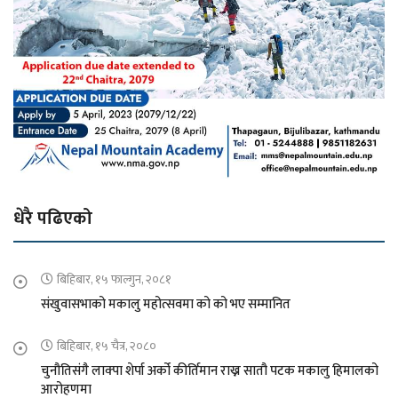
धेरै पढिएको
बिहिबार, १५ फाल्गुन, २०८१
संखुवासभाको मकालु महोत्सवमा को को भए सम्मानित
बिहिबार, १५ चैत्र, २०८०
चुनौतिसंगै लाक्पा शेर्पा अर्को कीर्तिमान राख्न सातौ पटक मकालु हिमालको
आरोहणमा