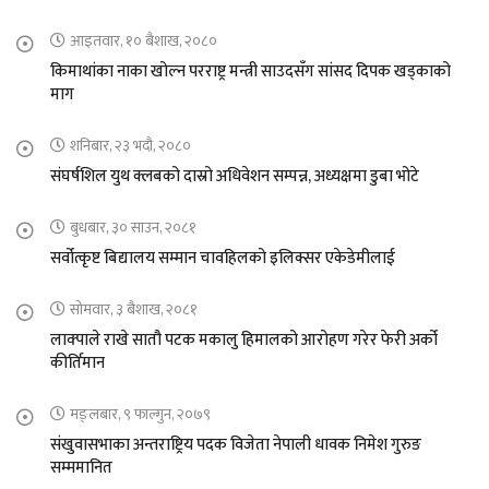
आइतवार, १० बैशाख, २०८०
किमाथांका नाका खोल्न परराष्ट्र मन्त्री साउदसँग सांसद दिपक खड्काको
माग
शनिबार, २३ भदौ, २०८०
संघर्षशिल युथ क्लबको दास्रो अधिवेशन सम्पन्न, अध्यक्षमा डुबा भोटे
बुधबार, ३० साउन, २०८१
सर्वोत्कृष्ट बिद्यालय सम्मान चावहिलको इलिक्सर एकेडेमीलाई
सोमवार, ३ बैशाख, २०८१
लाक्पाले राखे सातौ पटक मकालु हिमालको आरोहण गरेर फेरी अर्को
कीर्तिमान
मङ्लबार, ९ फाल्गुन, २०७९
संखुवासभाका अन्तराष्ट्रिय पदक विजेता नेपाली धावक निमेश गुरुङ
सम्ममानित