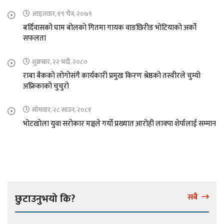
आइतवार, १९ चैत्र, २०७९
बर्दिवासको घाम बोलको गितमा गायक वाङछिरीङ भोटियाको अर्को
सफलता
शुक्रबार, २२ भदौ, २०८०
राबा बैकको लोगोसंगै कार्यकारी प्रमुख किरण श्रेष्ठको तस्वीरले चुम्यो
अफ्रिकाको चुचुरो
सोमवार, २८ साउन, २०८१
भोटखोला युवा सरोकार मञ्चले गर्यो प्रख्यात आरोही लाक्पा शेर्पालाई सम्मान
छुटाउनुभयो कि?
सबै