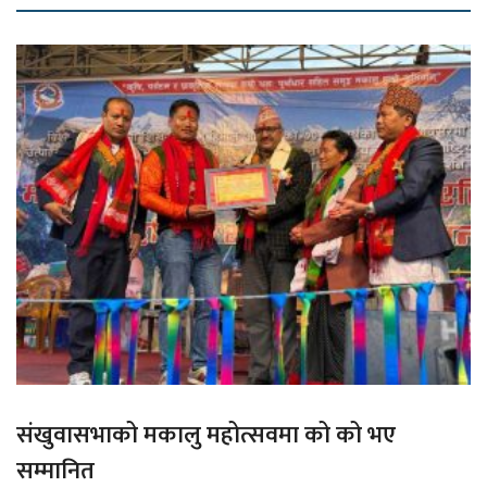
संखुवासभाको मकालु महोत्सवमा को को भए
सम्मानित